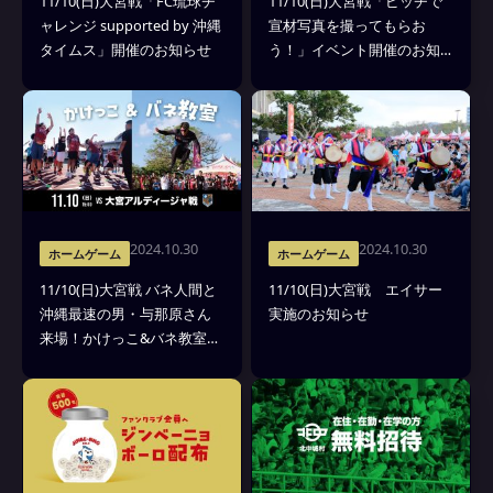
11/10(日)大宮戦「FC琉球チ
11/10(日)大宮戦「ピッチで
ャレンジ supported by 沖縄
宣材写真を撮ってもらお
タイムス」開催のお知らせ
う！」イベント開催のお知
らせ
2024.10.30
2024.10.30
ホームゲーム
ホームゲーム
11/10(日)大宮戦 バネ人間と
11/10(日)大宮戦 エイサー
沖縄最速の男・与那原さん
実施のお知らせ
来場！かけっこ&バネ教室の
参加者募集