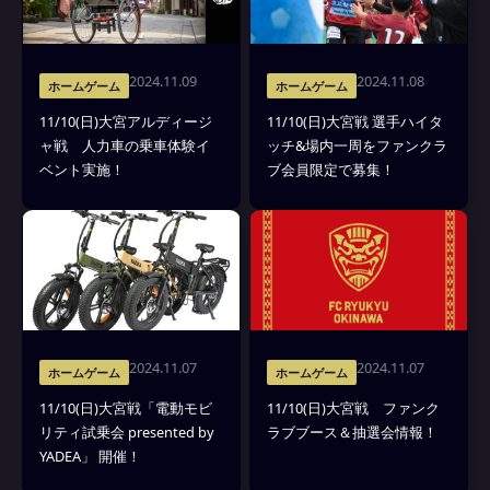
2024.11.09
2024.11.08
ホームゲーム
ホームゲーム
11/10(日)大宮アルディージ
11/10(日)大宮戦 選手ハイタ
ャ戦 人力車の乗車体験イ
ッチ&場内一周をファンクラ
ベント実施！
ブ会員限定で募集！
2024.11.07
2024.11.07
ホームゲーム
ホームゲーム
11/10(日)大宮戦「電動モビ
11/10(日)大宮戦 ファンク
リティ試乗会 presented by
ラブブース＆抽選会情報！
YADEA」 開催！