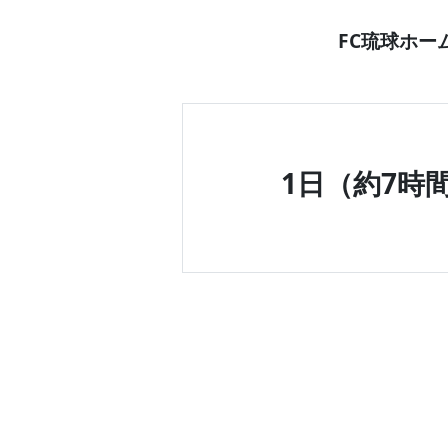
FC琉球ホ
1日（約7時