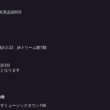
瀬町具志頭659
3-2-22 JAドリーム館1階
歩3分
舗となります
協会
-1コザミュージックタウン106