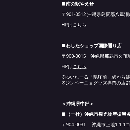
■南の駅やえせ
〒901-0512 沖縄県島尻郡八重
HPは
こちら
■わしたショップ国際通り店
〒900-0015 沖縄県那覇市久茂地
HPは
こちら
※ゆいれーる「県庁前」駅から徒
※ジンベーニョグッズ専門の店
＜沖縄県中部＞
■（一社）沖縄市観光物産振興
〒904-0031 沖縄市上地1-1