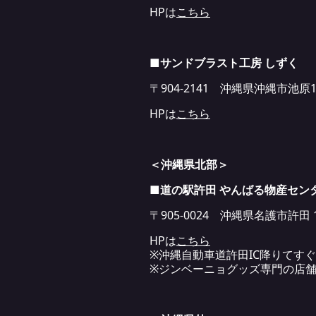
HPは
こちら
■サンドブラスト工房 しずく
〒904-2141 沖縄県沖縄市池原1-
HPは
こちら
＜沖縄県北部＞
■道の駅許田 やんばる物産セン
〒905-0024 沖縄県名護市許田 1
HPは
こちら
※沖縄自動車道許田IC降りてすぐ
※ジンベーニョグッズ専門の店