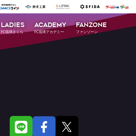
LADIES
ACADEMY
FANZONE
FC琉球さくら
FC琉球アカデミー
ファンゾーン