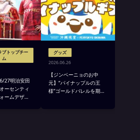
ラブトップチー
グッズ
ム
2026.06.26
【ジンベーニョのお中
26/27明治安田
元】“パイナップルの王
オーセンティ
様”ゴールドバレルを期間
ォームデザイ
限定販売！
び受注販売の