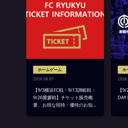
ホームゲーム
ホ
2026.08.07
2026.
【9/3横浜FC戦・9/13讃岐戦・
【9
9/26愛媛戦】チケット販売概
DA
要、お得な招待・優待のお知ら
せ