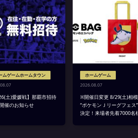
ームゲームホームタウン
ホームゲーム
08.07
2026.08.07
/26(土)愛媛戦】那覇市招待
※開催日変更 8/29(土)相
Y 開催のお知らせ
“ポケモンＪリーグフェス
決定！来場者先着7000名
EVO BAG(ポケモンのエ
グ)をプレゼント