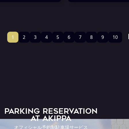
1
2
3
4
5
6
7
8
9
10
PARKING RESERVATION
AT Akippa
オフィシャル予約制駐車場サービス