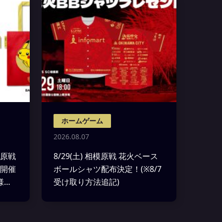
ホームゲーム
2026.08.07
模原戦
8/29(土) 相模原戦 花火ベース
”開催
ボールシャツ配布決定！(※8/7
様に
受け取り方法追記)
コバッ