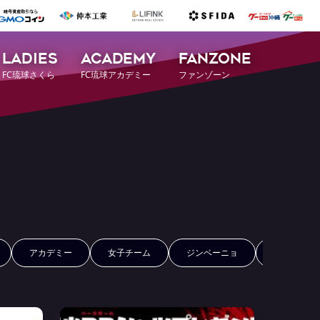
LADIES
ACADEMY
FANZONE
FC琉球さくら
FC琉球アカデミー
ファンゾーン
アカデミー
女子チーム
ジンベーニョ
FCRコイン