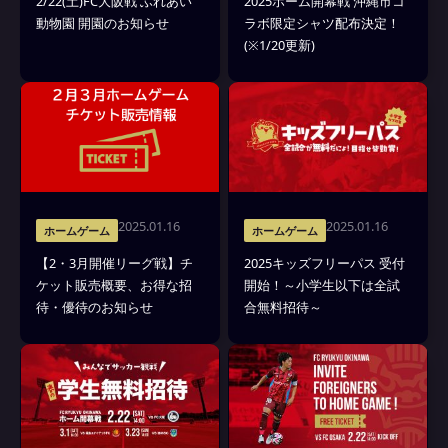
2/22(土)FC大阪戦 ふれあい
2025ホーム開幕戦 沖縄市コ
動物園 開園のお知らせ
ラボ限定シャツ配布決定！
(※1/20更新)
2025.01.16
2025.01.16
ホームゲーム
ホームゲーム
【2・3月開催リーグ戦】チ
2025キッズフリーパス 受付
ケット販売概要、お得な招
開始！～小学生以下は全試
待・優待のお知らせ
合無料招待～