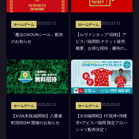
2025.02.12
2025.02.12
ホームゲーム
ホームゲーム
「魔法のKOUNシール」配布
【ルヴァンカップ1回戦】ア
のお知らせ
ビスパ福岡戦 チケット販売
概要、お得な招待・優待の
お知らせ
2025.02.12
2025.02.07
ホームゲーム
ホームゲーム
【3/20(木祝)福岡戦】八重瀬
【3/20福岡戦】FC琉球×沖縄
町招待DAY 開催のお知らせ
市×アビスパ福岡 限定アロハ
シャツ配布決定！