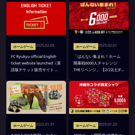
2025.02.05
2025.02.01
ホームゲーム
ホームゲーム
FC Ryukyu official English
「ばんない集まれ！ホーム
ticket website launched（英
開幕戦6000人チャレンジ
語版チケット販売サイト オ
THEリベンジ」 【2/22(土)FC
ープンのお知らせ）
大阪戦】
2025.01.31
2025.01.20
ホームゲーム
ホームゲーム