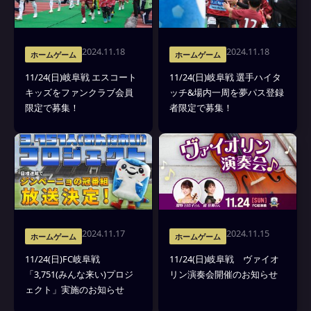
2024.11.18
2024.11.18
ホームゲーム
ホームゲーム
11/24(日)岐阜戦 エスコート
11/24(日)岐阜戦 選手ハイタ
キッズをファンクラブ会員
ッチ&場内一周を夢パス登録
限定で募集！
者限定で募集！
2024.11.17
2024.11.15
ホームゲーム
ホームゲーム
11/24(日)FC岐阜戦
11/24(日)岐阜戦 ヴァイオ
「3,751(みんな来い)プロジ
リン演奏会開催のお知らせ
ェクト」実施のお知らせ