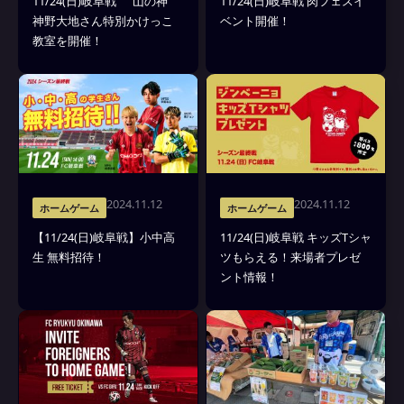
11/24(日)岐阜戦 ”山の神”
11/24(日)岐阜戦 肉フェスイ
神野大地さん特別かけっこ
ベント開催！
教室を開催！
2024.11.12
2024.11.12
ホームゲーム
ホームゲーム
【11/24(日)岐阜戦】小中高
11/24(日)岐阜戦 キッズTシャ
生 無料招待！
ツもらえる！来場者プレゼ
ント情報！