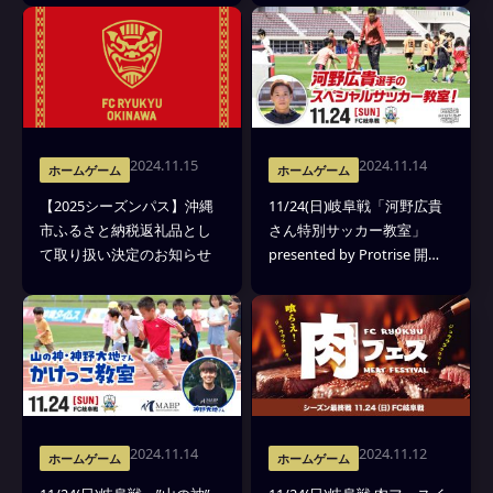
2024.11.15
2024.11.14
ホームゲーム
ホームゲーム
【2025シーズンパス】沖縄
11/24(日)岐阜戦「河野広貴
市ふるさと納税返礼品とし
さん特別サッカー教室」
て取り扱い決定のお知らせ
presented by Protrise 開
催！
2024.11.14
2024.11.12
ホームゲーム
ホームゲーム