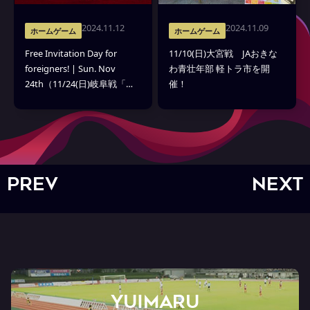
2024.11.12
2024.11.09
ホームゲーム
ホームゲーム
Free Invitation Day for
11/10(日)大宮戦 JAおきな
foreigners! | Sun. Nov
わ青壮年部 軽トラ市を開
24th（11/24(日)岐阜戦「外
催！
国籍招待」実施のお知ら
せ）
PREV
NEXT
YUIMARU