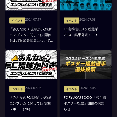
2024.07.17
2024.07.08
イベント
イベント
「みんなのFC琉球かいぎ(新
FC琉球推しメン総選挙
エンブレムに関して)」開催
2024 結果発表！！！
および参加者募集について
(7/31)
2024.07.06
2024.07.05
イベント
イベント
「みんなのFC琉球かいぎ(新
FC RYUKYU SOCIO 「後半戦
エンブレムに関して)」実施
ポスター投票」開催のお知
レポート(7/6)
らせ