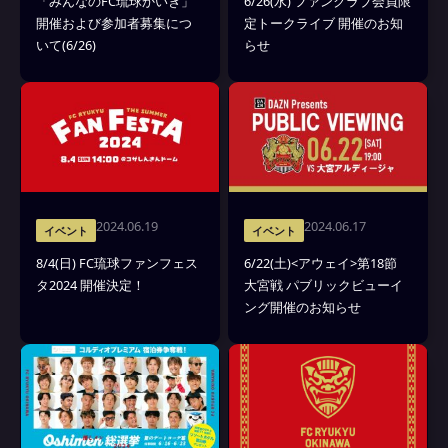
「みんなのFC琉球かいぎ」
6/26(水) ファンクラブ会員限
開催および参加者募集につ
定トークライブ 開催のお知
いて(6/26)
らせ
2024.06.19
2024.06.17
イベント
イベント
8/4(日) FC琉球ファンフェス
6/22(土)<アウェイ>第18節
タ2024 開催決定！
大宮戦 パブリックビューイ
ング開催のお知らせ