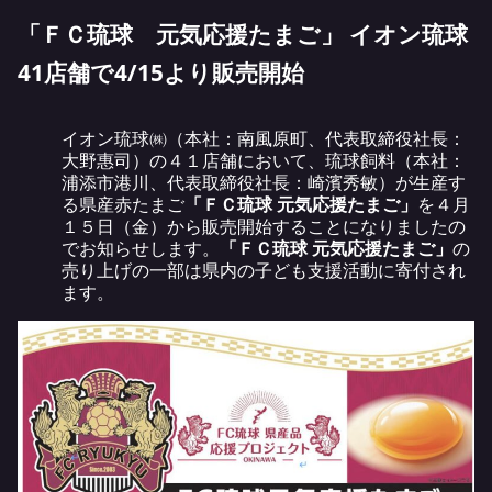
「ＦＣ琉球 元気応援たまご」 イオン琉球
41店舗で4/15より販売開始
イオン琉球㈱（本社：南風原町、代表取締役社長：
大野惠司）の４１店舗において、琉球飼料（本社：
浦添市港川、代表取締役社長：崎濱秀敏）が生産す
る県産赤たまご
「ＦＣ琉球 元気応援たまご」
を４月
１５日（金）から販売開始することになりましたの
でお知らせします。
「ＦＣ琉球 元気応援たまご」
の
売り上げの一部は県内の子ども支援活動に寄付され
ます。