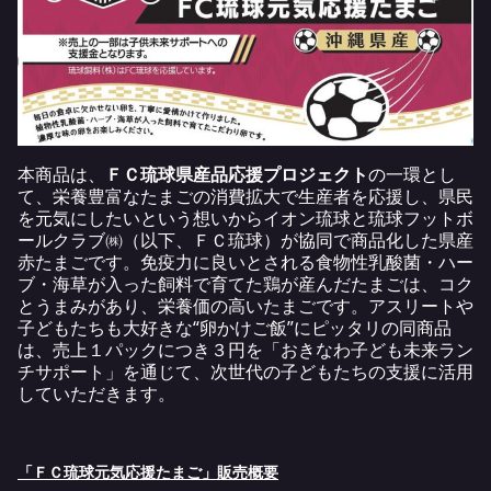
本商品は、
ＦＣ琉球県産品応援プロジェクト
の一環とし
て、栄養豊富なたまごの消費拡大で生産者を応援し、県民
を元気にしたいという想いからイオン琉球と琉球フットボ
ールクラブ㈱（以下、ＦＣ琉球）が協同で商品化した県産
赤たまごです。免疫力に良いとされる食物性乳酸菌・ハー
ブ・海草が入った飼料で育てた鶏が産んだたまごは、コク
とうまみがあり、栄養価の高いたまごです。アスリートや
子どもたちも大好きな“卵かけご飯”にピッタリの同商品
は、売上１パックにつき３円を「おきなわ子ども未来ラン
チサポート」を通じて、次世代の子どもたちの支援に活用
していただきます。
「ＦＣ琉球元気応援たまご」販売概要