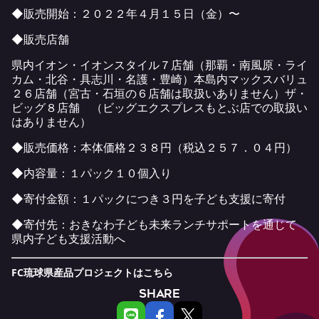
◆販売開始：２０２２年４月１５日（金）〜
◆販売店舗
県内イオン・イオンスタイル７店舗（那覇・南風原・ライ
カム・北谷・具志川・名護・豊崎）本島内マックスバリュ
２６店舗（宮古・石垣の６店舗は取扱いありません）ザ・
ビッグ８店舗 （ビッグエクスプレスもとぶ店での取扱い
はありません）
◆販売価格：本体価格２３８円（税込２５７．０４円）
◆内容量：１パック１０個入り
◆寄付金額：１パックにつき３円を子ども支援に寄付
◆寄付先：おきなわ子ども未来ランチサポートを通じて
県内子ども支援活動へ
FC琉球県産品プロジェクトは
こちら
SHARE