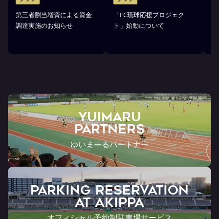
第三者割当増資による資金
「FC琉球応援プロジェク
「
調達実施のお知らせ
ト」始動について
金
YUIMARU
Partners
ゆいまーるパートナー
PARKING RESERVATION
AT Akippa
オフィシャル予約制駐車場サービス