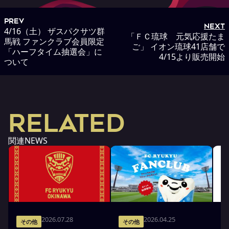
PREV
NEXT
4/16（土） ザスパクサツ群
「ＦＣ琉球 元気応援たま
馬戦 ファンクラブ会員限定
ご」 イオン琉球41店舗で
「ハーフタイム抽選会」に
4/15より販売開始
ついて
RELATED
関連NEWS
2026.07.28
2026.04.25
その他
その他