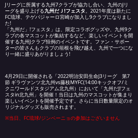
Jリーグに所属する九州7クラブが協力し合い、九州のJリ
ーグを盛り上げる
九州だＪ!フェスタ
。2021年度は新たに
FC琉球、テゲバジャーロ宮崎が加入し9クラブになりまし
た!
「九州だ」!フェスタ」は、限定コラボグッズや、九州9ク
ラブの各マスコットが集結するなど、楽しいイベントを開
催する九州Jクラブ恒例のイベントです。ファン・サポー
ターの皆さんもクラブの垣根を飛び越え、九州で一つにな
り一緒に盛りあがりましょう!
4月29日に開催される「2022明治安田生命J3リーグ 第7
節 ギラヴァンツ北九州vs藤枝MYFC(14:00キックオフ/ミ
クニワールドスタジアム北九州）において「九州だJ!フェ
スタin北九州」を開催！当日は九州のマスコットが集まり
楽しいイベントを開催予定です。さらに当日数量限定のオ
リジナルグッズも販売されます。
※当日、FC琉球/ジンベーニョの参加はございません