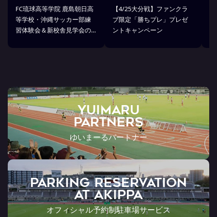
FC琉球高等学院 鹿島朝日高
【4/25大分戦】ファンクラ
「
等学校・沖縄サッカー部練
ブ限定「勝ちプレ」プレゼ
D
習体験会＆新校舎見学会の
ントキャンペーン
方
お知らせ
YUIMARU
Partners
ゆいまーるパートナー
PARKING RESERVATION
AT Akippa
オフィシャル予約制駐車場サービス