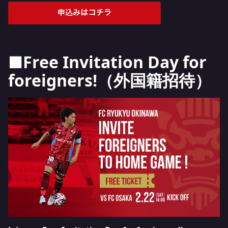
■Free Invitation Day for
foreigners!（外国籍招待）