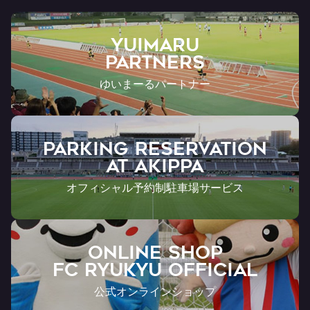
YUIMARU
Partners
ゆいまーるパートナー
PARKING RESERVATION
AT Akippa
オフィシャル予約制駐車場サービス
ONLINE SHOP
FC RYUKYU OFFICIAL
公式オンラインショップ