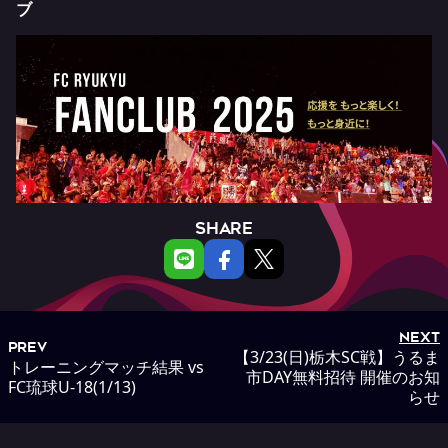
ブ
SHARE
NEXT
PREV
【3/23(日)栃木SC戦】うるま
トレーニングマッチ結果 vs
市DAY無料招待 開催のお知
FC琉球U-18(1/13)
らせ