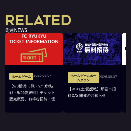
RELATED
関連NEWS
2026.08.07
ホームゲームホー
2026.08.07
ホームゲーム
ムタウン
【9/3横浜FC戦・9/13讃岐
※
【9/26(土)愛媛戦】那覇市招
戦・9/26愛媛戦】チケット
戦
待DAY 開催のお知らせ
販売概要、お得な招待・優
ス
待のお知らせ
7
ン
ト