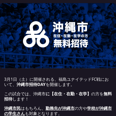
3月1日（土）に開催される、福島ユナイテッドFC戦にお
いて、
沖縄市招待DAY
を開催します。
この試合では、沖縄市
に【在住・在勤・在学】
の方を
無料
招待
します！
沖縄市民
はもちろん、
勤務先が沖縄市
の方や
学校が沖縄市
の学生さん
も対象となります。