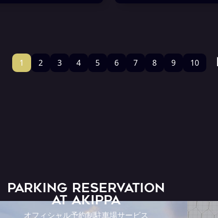
1
2
3
4
5
6
7
8
9
10
PARKING RESERVATION
AT Akippa
オフィシャル予約制駐車場サービス