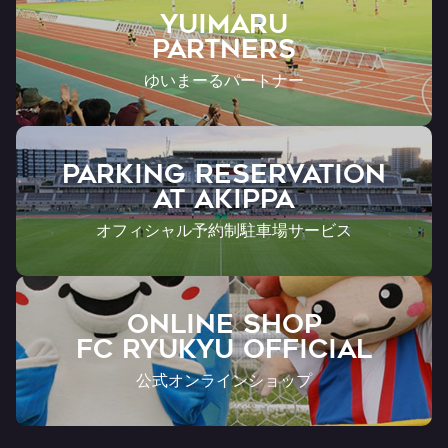
YUIMARU
Partners
ゆいまーるパートナー
PARKING RESERVATION
AT Akippa
オフィシャル予約制駐車場サービス
ONLINE SHOP
FC RYUKYU OFFICIAL
公式オンラインショップ