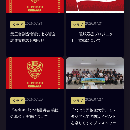
2026.07.31
2026.07.31
クラブ
クラブ
第三者割当増資による資金
「FC琉球応援プロジェク
調達実施のお知らせ
ト」始動について
2026.07.29
2026.07.27
クラブ
クラブ
「令和8年熊本地震災害 義援
「なは市民協働大学」でス
金募金」実施について
タジアムでの防災イベント
を楽しくするブレストワー
クショップを実施