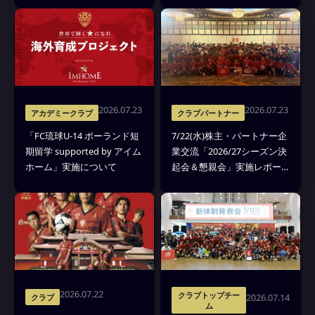
2026.07.23
2026.07.23
アカデミークラブ
クラブパートナー
「FC琉球U-14 ポーランド短
7/22(水)株主・パートナー企
期留学 supported by アイム
業交流「2026/27シーズン決
ホーム」実施について
起会＆懇親会」実施レポー
ト
2026.07.22
クラブトップチー
2026.07.14
クラブ
ム