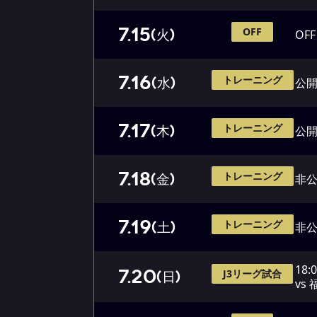
7.15
OFF
(火)
OFF
7.16
トレーニング
(水)
公開
7.17
トレーニング
(木)
公開
7.18
トレーニング
(金)
非
7.19
トレーニング
(土)
非
18:
7.20
J3リーグ試合
(日)
vs