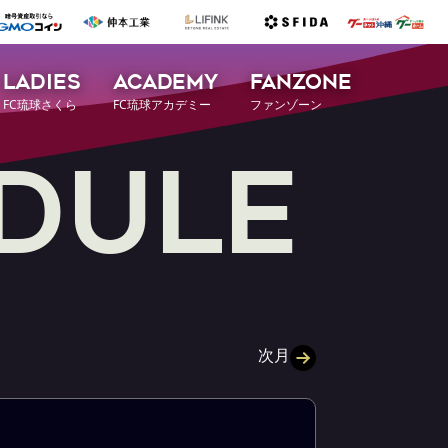
LADIES
ACADEMY
FANZONE
FC琉球さくら
FC琉球アカデミー
ファンゾーン
D
U
L
E
次月