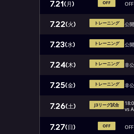
7.21
OFF
(月)
OFF
7.22
トレーニング
(火)
公開
7.23
トレーニング
(水)
公開
7.24
トレーニング
(木)
非
7.25
トレーニング
(金)
非
18:
7.26
J3リーグ試合
(土)
vs
7.27
OFF
(日)
OFF