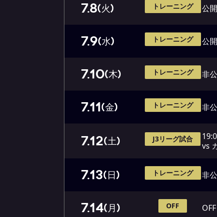
7.8
トレーニング
(火)
公開
7.9
トレーニング
(水)
公開
7.10
トレーニング
(木)
非
7.11
トレーニング
(金)
非
19:
7.12
J3リーグ試合
(土)
vs
7.13
トレーニング
(日)
非
7.14
OFF
(月)
OFF