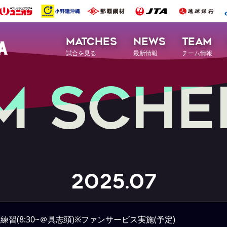
MATCHES
NEWS
TEAM
試合を見る
最新情報
チーム情報
M
S
C
H
E
2025.07
練習(8:30~＠具志頭)※ファンサービス実施(予定)