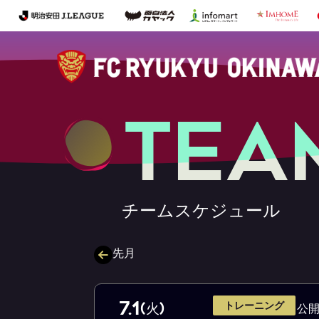
T
E
A
チ
ー
ム
ス
ケ
ジ
ュ
ー
ル
先月
7.1
トレーニング
(火)
公開