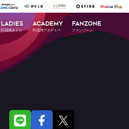
LADIES
ACADEMY
FANZONE
FC琉球さくら
FC琉球アカデミー
ファンゾーン