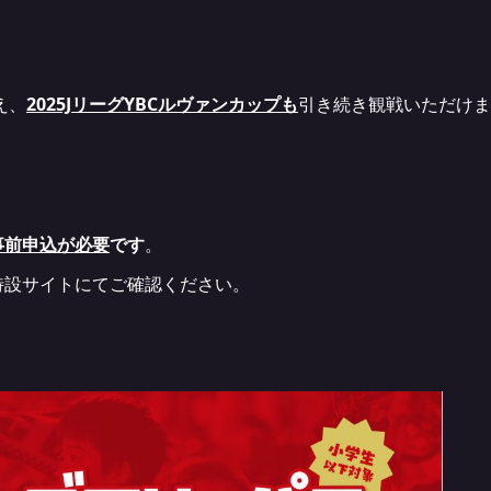
え、
2025JリーグYBCルヴァンカップも
引き続き観戦いただけま
事前申込が必要
です
。
特設サイトにてご確認ください。