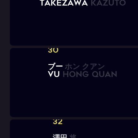
T
A
K
E
Z
A
W
A
K
a
z
u
t
o
30
ブ
ー
ホ
ン
ク
ア
ン
V
U
H
O
N
G
Q
U
A
N
32
澤
田
将