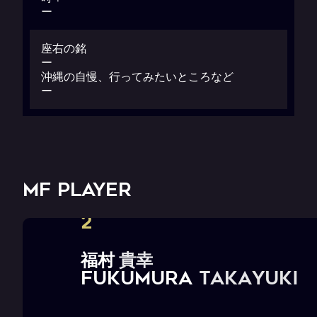
ー
座右の銘
ー
沖縄の自慢、行ってみたいところなど
ー
MF PLAYER
2
福
村
貴
幸
F
U
K
U
M
U
R
A
T
a
k
a
y
u
k
i