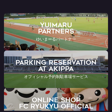
YUIMARU
Partners
ゆいまーるパートナー
PARKING RESERVATION
AT Akippa
オフィシャル予約制駐車場サービス
ONLINE SHOP
FC RYUKYU OFFICIAL