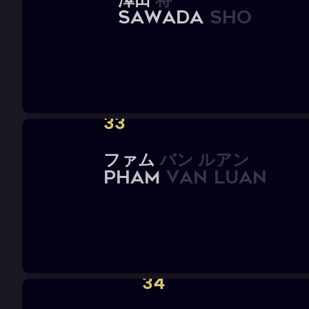
S
A
W
A
D
A
S
h
o
33
フ
ァ
ム
バ
ン
ル
ア
ン
P
H
A
M
V
A
N
L
U
A
N
34