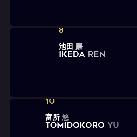
8
池
田
廉
I
K
E
D
A
R
e
n
10
富
所
悠
T
O
M
I
D
O
K
O
R
O
Y
u