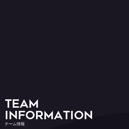
T
E
A
M
I
n
f
o
r
m
a
t
i
o
n
チ
ー
ム
情
報