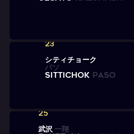
23
シ
テ
ィ
チ
ョ
ー
ク
パ
ソ
S
i
t
t
i
c
h
o
k
P
A
S
O
25
武
沢
一
翔