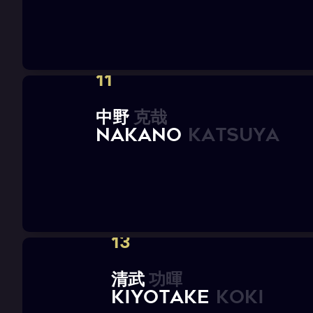
11
中
野
克
哉
N
A
K
A
N
O
K
a
t
s
u
y
a
13
清
武
功
暉
K
I
Y
O
T
A
K
E
K
o
k
i