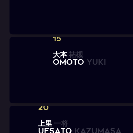
15
大
本
祐
槻
O
M
O
T
O
Y
u
k
i
20
上
里
一
将
U
E
S
A
T
O
K
a
z
u
m
a
s
a