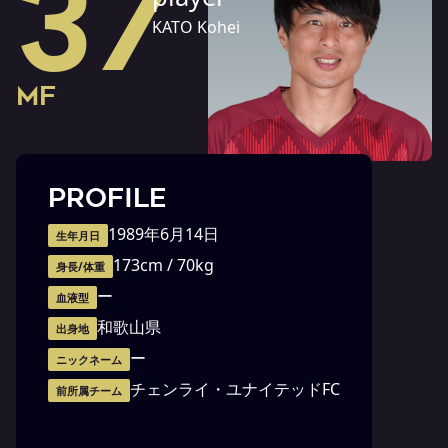
37
KATO Kohei
MF
PROFILE
1989年6月14日
生年月日
173cm / 70kg
身長/体重
ー
血液型
和歌山県
出身地
ー
ニックネーム
チェンライ・ユナイテッドFC
前所属チーム