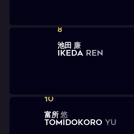
8
池
田
廉
I
K
E
D
A
R
e
n
10
富
所
悠
T
O
M
I
D
O
K
O
R
O
Y
u