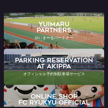
YUIMARU
Partners
ゆいまーるパートナー
PARKING RESERVATION
AT Akippa
オフィシャル予約制駐車場サービス
ONLINE SHOP
FC RYUKYU OFFICIAL