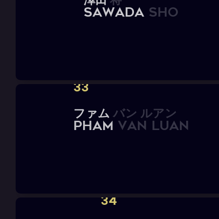
S
A
W
A
D
A
S
h
o
33
フ
ァ
ム
バ
ン
ル
ア
ン
P
H
A
M
V
A
N
L
U
A
N
34