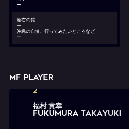
ー
座右の銘
ー
沖縄の自慢、行ってみたいところなど
ー
MF PLAYER
2
福
村
貴
幸
F
U
K
U
M
U
R
A
T
a
k
a
y
u
k
i