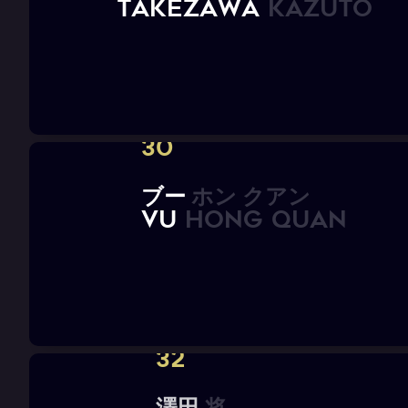
T
A
K
E
Z
A
W
A
K
a
z
u
t
o
30
ブ
ー
ホ
ン
ク
ア
ン
V
U
H
O
N
G
Q
U
A
N
32
澤
田
将