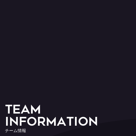
T
E
A
M
I
n
f
o
r
m
a
t
i
o
n
チ
ー
ム
情
報