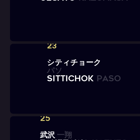
23
シ
テ
ィ
チ
ョ
ー
ク
パ
ソ
S
i
t
t
i
c
h
o
k
P
A
S
O
25
武
沢
一
翔