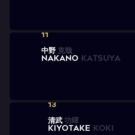
11
中
野
克
哉
N
A
K
A
N
O
K
a
t
s
u
y
a
13
清
武
功
暉
K
I
Y
O
T
A
K
E
K
o
k
i