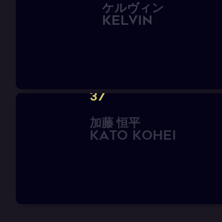
ケ
ル
ヴ
ィ
ン
K
E
L
V
I
N
37
加
藤
恒
平
K
A
T
O
K
o
h
e
i