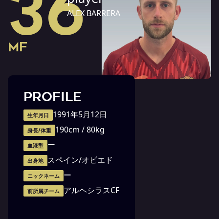
36
ALEX BARRERA
MF
PROFILE
1991年5月12日
生年月日
190cm / 80kg
身長/体重
ー
血液型
スペイン/オビエド
出身地
ー
ニックネーム
アルヘシラスCF
前所属チーム