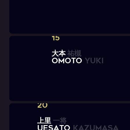
15
大
本
祐
槻
O
M
O
T
O
Y
u
k
i
20
上
里
一
将
U
E
S
A
T
O
K
a
z
u
m
a
s
a