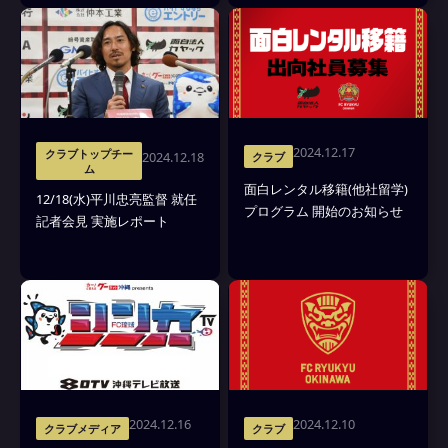
2024.12.17
クラブトップチー
2024.12.18
クラブ
ム
面白レンタル移籍(他社留学)
12/18(水)平川忠亮監督 就任
プログラム 開始のお知らせ
記者会見 実施レポート
2024.12.16
2024.12.10
クラブメディア
クラブ