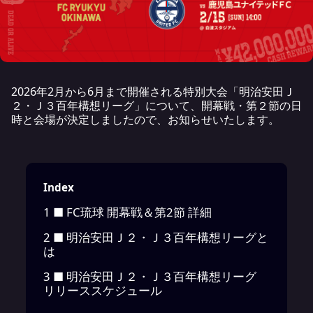
2026
年
2
月から
6
月まで開催される特別大会「明治安田Ｊ
２・Ｊ３百年構想リーグ」
について、開幕戦・第２節の日
時と会場
が決定しましたので、お
知らせいたします。
Index
1
■ FC琉球 開幕戦＆第2節 詳細
2
■ 明治安田Ｊ２・Ｊ３百年構想リーグと
は
3
■ 明治安田Ｊ２・Ｊ３百年構想リーグ
リリーススケジュール