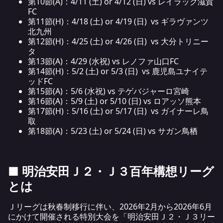
第10節(A)：4/11 (土) or 4/12 (日) vs レイラック滋賀
FC
第11節(H)：4/18 (土) or 4/19 (日) vs ギラヴァンツ
北九州
第12節(H)：4/25 (土) or 4/26 (日) vs 大分トリニー
タ
第13節(A)：4/29 (水祝) vs レノファ山口FC
第14節(H)：5/2 (土) or 5/3 (日) vs 鹿児島ユナイテ
ッドFC
第15節(A)：5/6 (水祝) vs テゲバジャーロ宮崎
第16節(A)：5/9 (土) or 5/10 (日) vs ロアッソ熊本
第17節(H)：5/16 (土) or 5/17 (日) vs ガイナーレ鳥
取
第18節(A)：5/23 (土) or 5/24 (日) vs サガン鳥栖
■ 明治安田Ｊ２・Ｊ３百年構想リーグ
とは
Ｊリーグは秋春制移行に伴い、2026年2月から2026年6月
にかけて開催される特別大会を「明治安田
Ｊ２・Ｊ３
リー