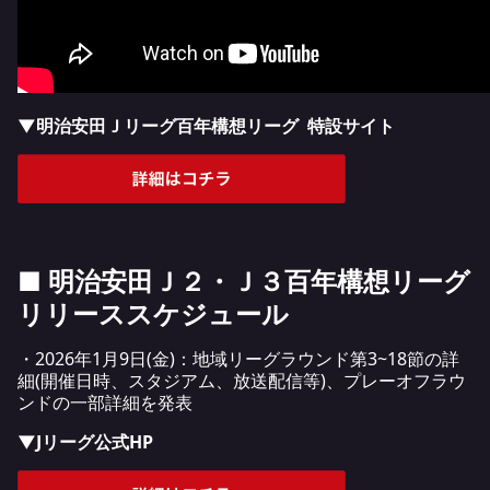
▼
明治安田Ｊリーグ百年構想リーグ 特設サイト
■
明治安田Ｊ２・Ｊ３百年構想リーグ
リリーススケジュール
・202
6
年
1
月
9
日(
金)：
地域リーグラウンド第
3~
18
節の
詳
細(
開催
日時
、スタジアム、放送配信等)
、
プレーオフラウ
ンド
の
一部詳細
を発表
▼Jリーグ公式HP