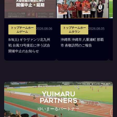
トップチームホー
トップチームホー
2026.08.06
2026.08.05
ムゲーム
ムタウン
タ
8/8(土) ギラヴァンツ北九州
沖縄県 沖縄市 八重瀬町 那覇
沖
戦 台風13号接近に伴う試合
市 表敬訪問のご報告
(
開催中止のお知らせ
戦
YUIMARU
Partners
ゆいまーるパートナー