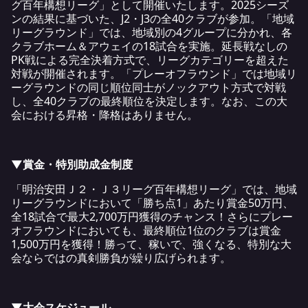
グ百年構想リーグ」として開催いたします。2025シーズ
ンの結果に基づいた、J2・J3の全40クラブが参加。「地域
リーグラウンド」では、地域別の4グループに分かれ、各
クラブホーム＆アウェイの18試合を実施。延長戦なしの
PK戦による完全決着方式で、リーグカテゴリーを超えた
対戦が開催されます。「プレーオフラウンド」では地域リ
ーグラウンドの同じ順位同士がノックアウト方式で対戦
し、全40クラブの最終順位を決定します。なお、この大
会における昇格・降格はありません。
▼賞金・特別助成金制度
「明治安田
Ｊ２・Ｊ３
リーグ百年構想リーグ」では、地域
リーグラウンドにおいて「勝ち点1」あたり賞金50万円、
全18試合で最大2,700万円獲得のチャンス！さらにプレー
オフラウンドにおいても、最終順位1位のクラブは賞金
1,500万円を獲得！勝って、稼いで、強くなる、特別な大
会ならではの真剣勝負が繰り広げられます。
▼大会スケジュール