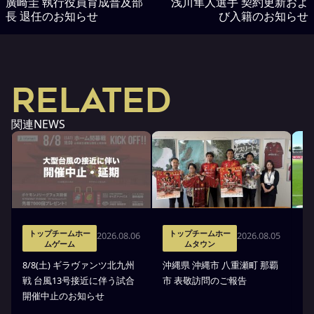
廣崎圭 執行役員育成普及部
浅川隼人選手 契約更新およ
長 退任のお知らせ
び入籍のお知らせ
RELATED
関連NEWS
トップチームホー
トップチームホー
2026.08.06
2026.08.05
ムゲーム
ムタウン
タ
8/8(土) ギラヴァンツ北九州
沖縄県 沖縄市 八重瀬町 那覇
沖
戦 台風13号接近に伴う試合
市 表敬訪問のご報告
(
開催中止のお知らせ
戦