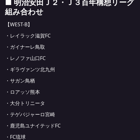
■ 明治安田Ｊ２・Ｊ３百年構想リーグ
組み合わせ
【WEST-B】
・レイラック滋賀FC
・ガイナーレ鳥取
・レノファ山口FC
・ギラヴァンツ北九州
・サガン鳥栖
・ロアッソ熊本
・大分トリニータ
・テゲバジャーロ宮崎
・鹿児島ユナイテッドFC
・FC琉球