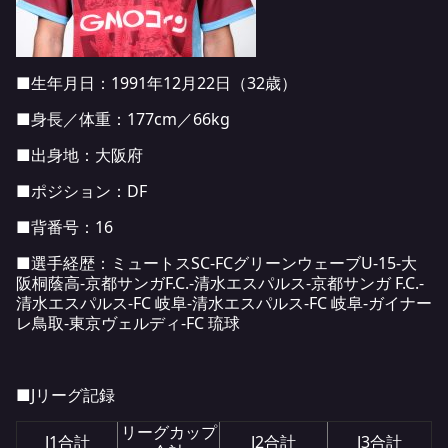
■生年月日：1991年12月22日（32歳）
■身長／体重：177cm／66kg
■出身地：大阪府
■ポジション：DF
■背番号：16
■選手経歴：ミュートスSC-FCグリーンウェーブU-15-大
阪桐蔭高-京都サンガF.C.-清水エスパルス-京都サンガ F.C.-
清水エスパルス-FC 岐阜-清水エスパルス-FC 岐阜-ガイナー
レ鳥取-東京ヴェルディ-FC 琉球
■Jリーグ記録
リーグカップ
J1合計
J2合計
J3合計