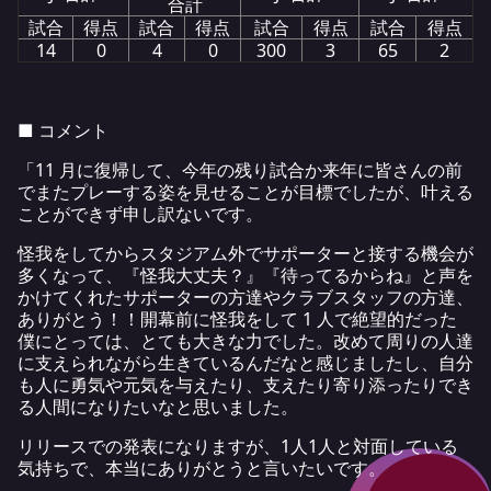
合計
試合
得点
試合
得点
試合
得点
試合
得点
14
0
4
0
300
3
65
2
■ コメント
「11 月に復帰して、今年の残り試合か来年に皆さんの前
でまたプレーする姿を見せることが目標でしたが、叶える
ことができず申し訳ないです。
怪我をしてからスタジアム外でサポーターと接する機会が
多くなって、『怪我大丈夫？』『待ってるからね』と声を
かけてくれたサポーターの方達やクラブスタッフの方達、
ありがとう！！開幕前に怪我をして 1 人で絶望的だった
僕にとっては、とても大きな力でした。改めて周りの人達
に支えられながら生きているんだなと感じましたし、自分
も人に勇気や元気を与えたり、支えたり寄り添ったりでき
る人間になりたいなと思いました。
リリースでの発表になりますが、1人1人と対面している
気持ちで、本当にありがとうと言いたいです。