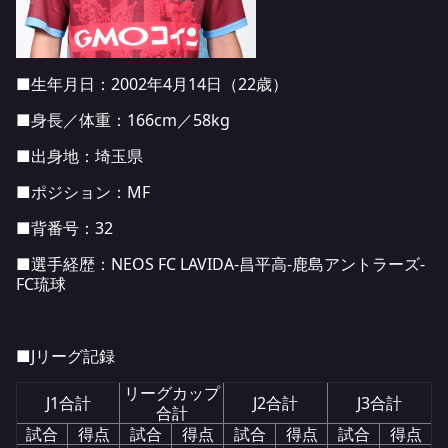
■生年月日：2002年4月14日（22歳）
■身長／体重：166cm／58kg
■出身地：埼玉県
■ポジション：MF
■背番号：32
■選手経歴：NEOS FC LAVIDA-昌平高-鹿島アントラーズ-
FC琉球
■Jリーグ記録
リーグカップ
J1合計
J2合計
J3合計
合計
試合
得点
試合
得点
試合
得点
試合
得点