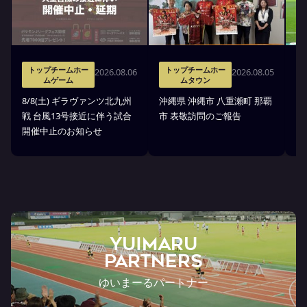
トップチームホー
トップチームホー
2026.08.06
2026.08.05
ムゲーム
ムタウン
タ
8/8(土) ギラヴァンツ北九州
沖縄県 沖縄市 八重瀬町 那覇
沖
戦 台風13号接近に伴う試合
市 表敬訪問のご報告
(
開催中止のお知らせ
戦
YUIMARU
Partners
ゆいまーるパートナー