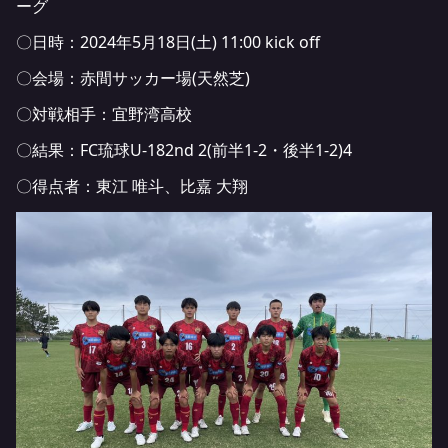
ーグ
〇日時：2024年5月18日(土) 11:00 kick off
〇会場：赤間サッカー場(天然芝)
〇対戦相手：宜野湾高校
〇結果：FC琉球U-182nd 2(前半1-2・後半1-2)4
〇得点者：東江 唯斗、比嘉 大翔