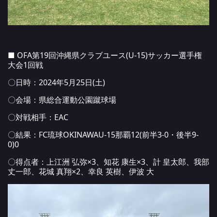
■ OFA第19回沖縄県クラブユース(U-15)サッカー選手権
大会1回戦
〇日時：2024年5月25日(土)
〇会場：県総合運動公園蹴球場
〇対戦相手：EAC
〇結果：FC琉球OKINAWAU-15那覇12(前半3-0・後半9-
0)0
〇得点者：上江洲 弘弥×3、知花 康生×3、計 皇太郎、我部
丈一郎、花城 真翔×2、幸良 英樹、伊波 大