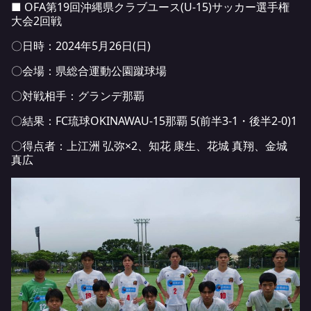
■ OFA第19回沖縄県クラブユース(U-15)サッカー選手権
大会2回戦
〇日時：2024年5月26日(日)
〇会場：県総合運動公園蹴球場
〇対戦相手：グランデ那覇
〇結果：FC琉球OKINAWAU-15那覇 5(前半3-1・後半2-0)1
〇得点者：上江洲 弘弥×2、知花 康生、花城 真翔、金城
真広