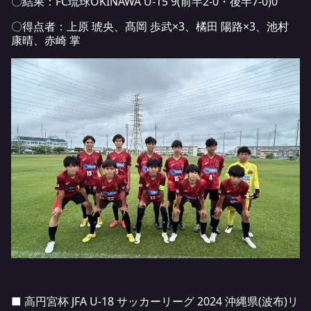
〇結果：FC琉球OKINAWA U-15 9(前半2-0・後半7-0)0
〇得点者：上原 琥央、髙岡 歩武×3、橘田 陽路×3、池村
康晴、赤崎 掌
■ 高円宮杯 JFA U-18 サッカーリーグ 2024 沖縄県(波布)リ