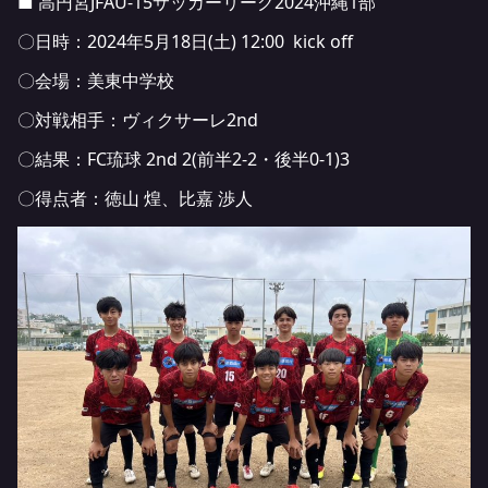
■ 高円宮JFAU-15サッカーリーグ2024沖縄1部
〇日時：2024年5月18日(土) 12:00 kick off
〇会場：美東中学校
〇対戦相手：ヴィクサーレ2nd
〇結果：FC琉球 2nd 2(前半2-2・後半0-1)3
〇得点者：徳山 煌、比嘉 渉人