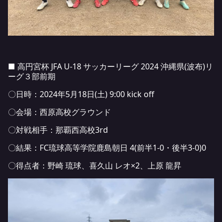
■ 高円宮杯 JFA U-18 サッカーリーグ 2024 沖縄県(波布)リ
ーグ３部前期
〇日時：2024年5月18日(土) 9:00 kick off
〇会場：西原高校グラウンド
〇対戦相手：那覇西高校3rd
〇結果：FC琉球高等学院鹿島朝日 4(前半1-0・後半3-0)0
〇得点者：野崎 琉球、喜久山 レオ×2、上原 龍昇