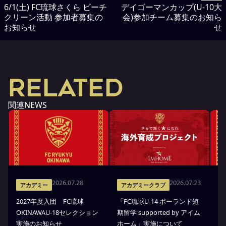
6/1(土) FC琉球さくら ビーチ
デイゴーマンカップ(U-10大
クリーン活動 参加者募集の
会)参加チーム募集のお知ら
お知らせ
せ
RELATED
関連NEWS
2026.07.28
2026.07.23
アカデミー
アカデミークラブ
2027年度入団 FC琉球
「FC琉球U-14 ポーランド短
高
OKINAWAU-18セレクション
期留学 supported by アイム
プ
実施のお知らせ
ホーム」実施について
部