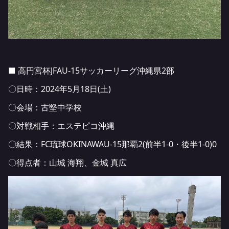
■ 高円宮杯JFAU-15サッカーリーグ沖縄県2部
〇日時：2024年5月18日(土)
〇会場：古堅中学校
〇対戦相手：エステピコ沖縄
〇結果：FC琉球OKINAWAU-15那覇2(前半1-0・後半1-0)0
〇得点者：山城 海翔、金城 真広