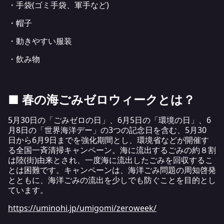
・手袋(ゴミ手袋、軍手など)
・帽子
・動きやすい服装
・飲み物
■ 春の海ごみゼロウィークとは？
5月30日の「ごみゼロの日」、6月5日の「環境の日」、6
月8日の「世界海洋デー」の3つの記念日を含む、5月30
日から6月9日までを強化期間とし、環境省などが開催す
る全国一斉清掃キャンペーン。海に流出するごみの約８割
は陸(街)由来とされ、一度海に流出したごみを回収するこ
とは困難です。キャンペーンは、海洋ごみ問題の周知啓発
とともに、海洋ごみの流出を少しでも防ぐことを目的とし
ています。
https://uminohi.jp/umigomi/zeroweek/