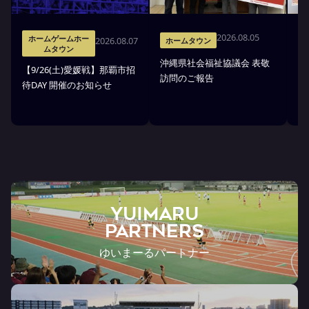
2026.08.05
ホームゲームホー
2026.08.07
ホームタウン
ムタウン
沖縄県社会福祉協議会 表敬
【9/26(土)愛媛戦】那覇市招
沖
訪問のご報告
待DAY 開催のお知らせ
市
YUIMARU
Partners
ゆいまーるパートナー