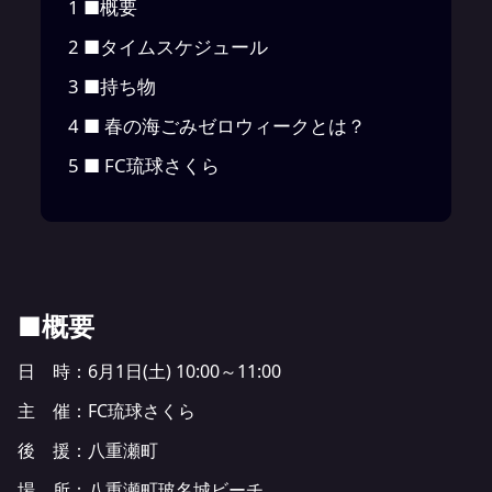
1
■概要
2
■タイムスケジュール
3
■持ち物
4
■ 春の海ごみゼロウィークとは？
5
■ FC琉球さくら
■概要
日 時：6月1日(土) 10:00～11:00
主 催：FC琉球さくら
後 援：八重瀬町
場 所：八重瀬町玻名城ビーチ