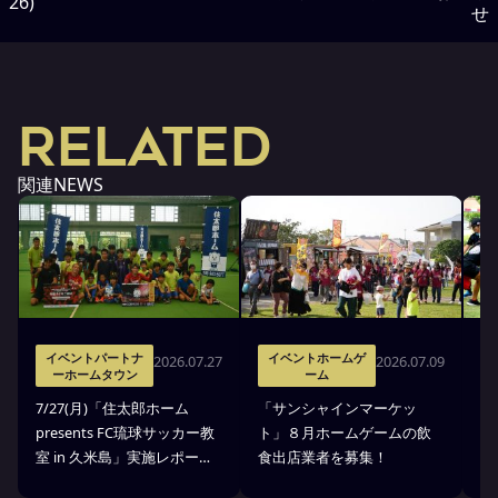
26)
せ
RELATED
関連NEWS
イベントパートナ
イベントホームゲ
2026.07.27
2026.07.09
ーホームタウン
ーム
7
7/27(月)「住太郎ホーム
「サンシャインマーケッ
p
presents FC琉球サッカー教
ト」８月ホームゲームの飲
室
室 in 久米島」実施レポー
食出店業者を募集！
せ
ト！