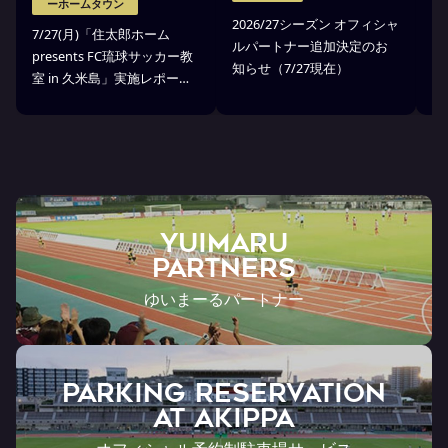
ーホームタウン
2026/27シーズン オフィシャ
7
7/27(月)「住太郎ホーム
ルパートナー追加決定のお
業
presents FC琉球サッカー教
知らせ（7/27現在）
起
室 in 久米島」実施レポー
ト
ト！
YUIMARU
Partners
ゆいまーるパートナー
PARKING RESERVATION
AT Akippa