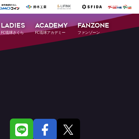
LADIES
ACADEMY
FANZONE
FC琉球さくら
FC琉球アカデミー
ファンゾーン