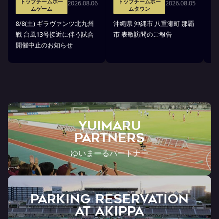
トップチームホー
トップチームホー
2026.08.06
2026.08.05
ムゲーム
ムタウン
タ
8/8(土) ギラヴァンツ北九州
沖縄県 沖縄市 八重瀬町 那覇
沖
戦 台風13号接近に伴う試合
市 表敬訪問のご報告
(
開催中止のお知らせ
戦
YUIMARU
Partners
ゆいまーるパートナー
PARKING RESERVATION
AT Akippa