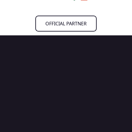
OFFICIAL PARTNER
試合を見る
ニュース
試合日程・結果
チーム情報
ニュース一覧
ホームゲーム情報
FC琉球さくら
選手スタッフ