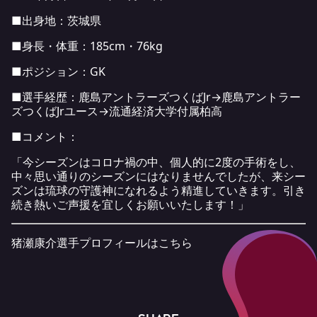
■出身地：茨城県
■身長・体重：185cm・76kg
■ポジション：GK
■選手経歴：鹿島アントラーズつくばJr→鹿島アントラー
ズつくばJrユース→流通経済大学付属柏高
■コメント：
「今シーズンはコロナ禍の中、個人的に2度の手術をし、
中々思い通りのシーズンにはなりませんでしたが、来シー
ズンは琉球の守護神になれるよう精進していきます。引き
続き熱いご声援を宜しくお願いいたします！」
猪瀬康介選手プロフィールは
こちら