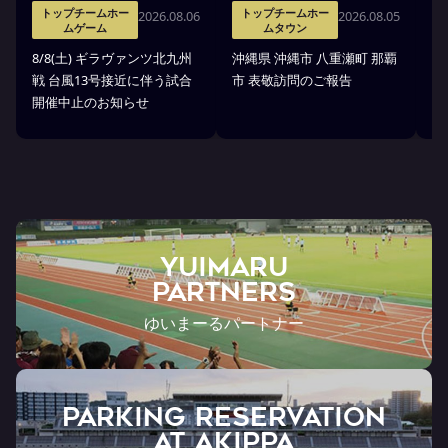
トップチームホー
トップチームホー
2026.08.06
2026.08.05
ムゲーム
ムタウン
タ
8/8(土) ギラヴァンツ北九州
沖縄県 沖縄市 八重瀬町 那覇
沖
戦 台風13号接近に伴う試合
市 表敬訪問のご報告
(
開催中止のお知らせ
戦
YUIMARU
Partners
ゆいまーるパートナー
PARKING RESERVATION
AT Akippa