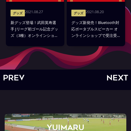
2021.08.27
2021.08.20
グッズ
グッズ
新グッズ登場！武田英寿選
グッズ新発売！Bluetooth対
手 Jリーグ初ゴール記念グッ
応ポータブルスピーカー オ
ズ（3種）オンラインショッ
ンラインショップで受注受
プで取り扱い開始
付開始！
PREV
NEXT
YUIMARU