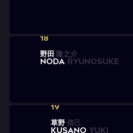
18
野
田
隆
之
介
N
O
D
A
R
Y
U
N
O
S
U
K
E
19
草
野
侑
己
K
U
S
A
N
O
Y
u
k
i