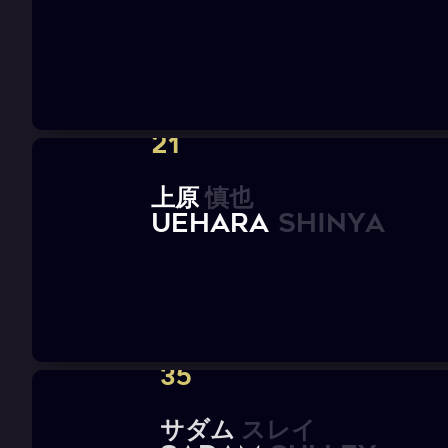
21
上
原
慎
也
U
E
H
A
R
A
S
h
i
n
y
a
35
サ
ダ
ム
ス
レ
イ