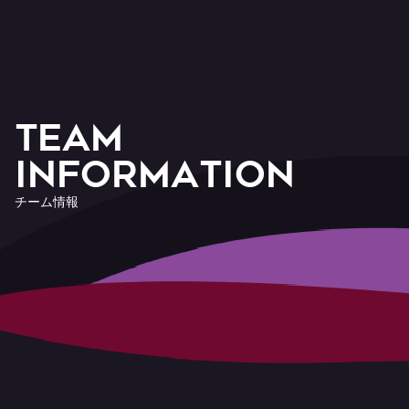
T
E
A
M
I
n
f
o
r
m
a
t
i
o
n
チ
ー
ム
情
報