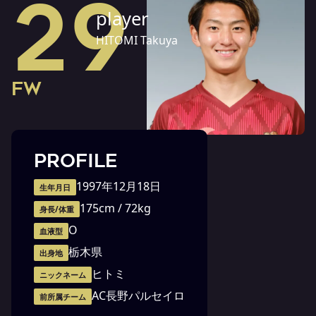
29
player
HITOMI Takuya
FW
PROFILE
1997年12月18日
生年月日
175cm / 72kg
身長/体重
O
血液型
栃木県
出身地
ヒトミ
ニックネーム
AC長野パルセイロ
前所属チーム