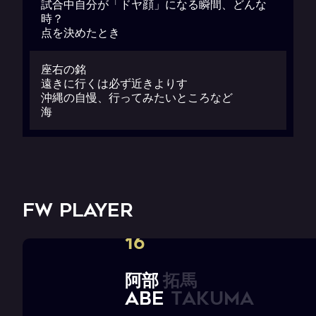
試合中自分が「ドヤ顔」になる瞬間、どんな
時？
点を決めたとき
座右の銘
遠きに行くは必ず近きよりす
沖縄の自慢、行ってみたいところなど
海
FW PLAYER
16
阿
部
拓
馬
A
B
E
T
a
k
u
m
a