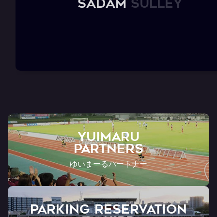
S
a
d
a
m
S
u
l
l
e
y
YUIMARU
Partners
ゆいまーるパートナー
PARKING RESERVATION