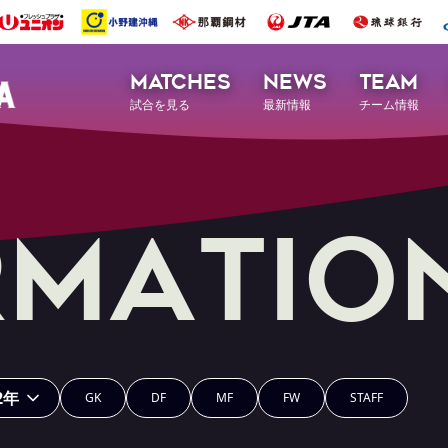
MATCHES
NEWS
TEAM
試合を見る
最新情報
チーム情報
r
m
a
t
i
o
2年
GK
DF
MF
FW
STAFF