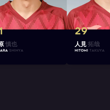
1
29
原
慎
也
人
見
拓
哉
A
R
A
S
h
i
n
y
a
H
I
T
O
M
I
T
a
k
u
y
a