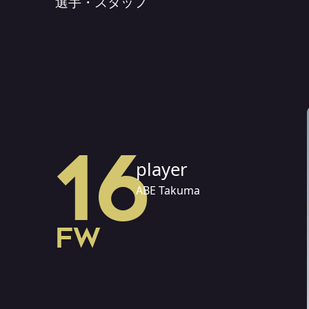
選手・スタッフ
16
player
ABE Takuma
FW