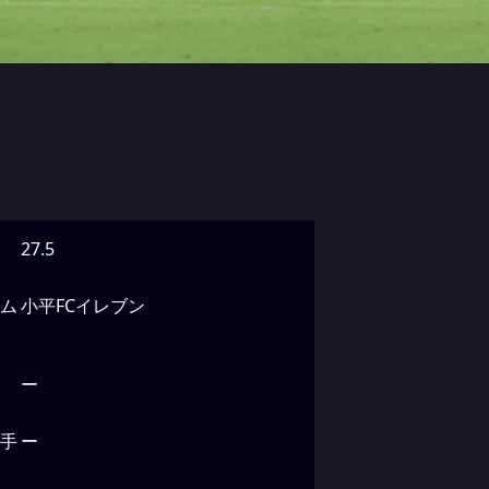
27.5
ム
小平FCイレブン
ー
手
ー