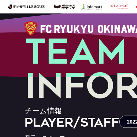
T
E
A
M
I
n
f
o
チ
ー
ム
情
報
PLAYER/STAFF
202