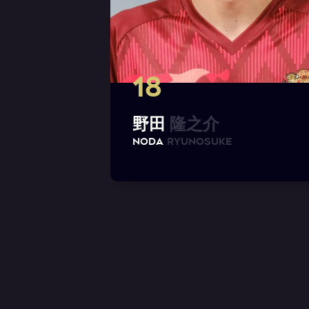
18
野
田
隆
之
介
N
O
D
A
R
Y
U
N
O
S
U
K
E