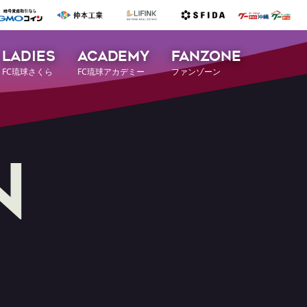
LADIES
ACADEMY
FANZONE
FC琉球さくら
FC琉球アカデミー
ファンゾーン
n