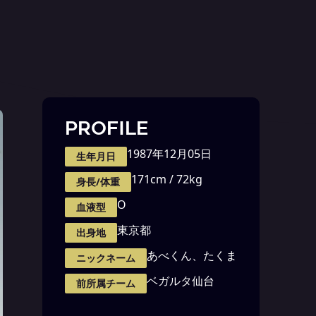
PROFILE
1987年12月05日
生年月日
171cm / 72kg
身長/体重
O
血液型
東京都
出身地
あべくん、たくま
ニックネーム
ベガルタ仙台
前所属チーム