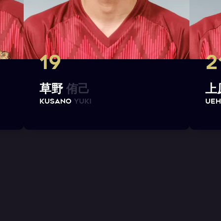
19
2
草
野
侑
己
上
K
U
S
A
N
O
Y
u
k
i
U
E
H