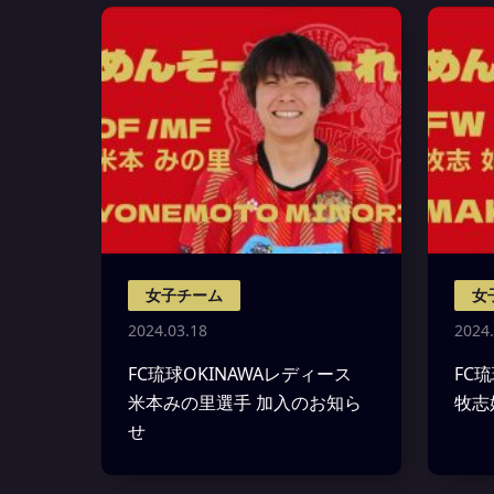
女子チーム
女
2024.03.18
2024.
FC琉球OKINAWAレディース
FC
米本みの里選手 加入のお知ら
牧志
せ