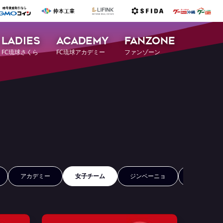
LADIES
ACADEMY
FANZONE
FC琉球さくら
FC琉球アカデミー
ファンゾーン
アカデミー
女子チーム
ジンベーニョ
FCRコイン