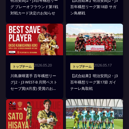
明治安田J2・J3百年構想リー
【試合結果】明治安田J2・J3
グ プレーオフラウンド第1戦
百年構想リーグ第18節 サガ
対戦カード決定のお知らせ
ン鳥栖戦
2026.05.20
2026.05.17
トップチーム
トップチーム
川島康暉選手 百年構想リー
【試合結果】明治安田J2・J3
グJ2・J3 WEST-B 月間ベスト
百年構想リーグ第17節 ガイ
セーブ賞(4月度) 受賞のお知
ナーレ鳥取戦
らせ