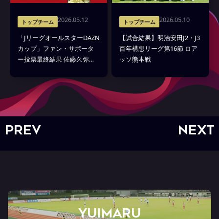
2026.05.12
2026.05.10
トップチーム
トップチーム
「JリーグオールスターDAZN
【試合結果】明治安田J2・J3
カップ」ファン・サポータ
百年構想リーグ第16節 ロア
ー投票最終結果 佐藤久弥選
ッソ熊本戦
手選出のお知らせ
PREV
NEXT
YUIMARU