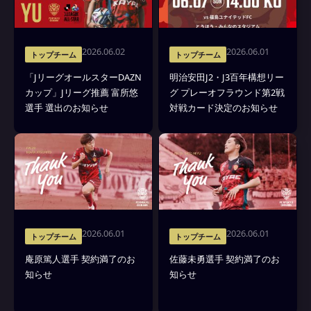
2026.06.02
2026.06.01
トップチーム
トップチーム
「JリーグオールスターDAZN
明治安田J2・J3百年構想リー
カップ」Jリーグ推薦 富所悠
グ プレーオフラウンド第2戦
選手 選出のお知らせ
対戦カード決定のお知らせ
2026.06.01
2026.06.01
トップチーム
トップチーム
庵原篤人選手 契約満了のお
佐藤未勇選手 契約満了のお
知らせ
知らせ