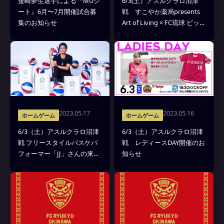
金崎夢生選手による『MUシ
6/3(土）アスルクラロ沼津
ート』6月〜7月開催試合募
戦 すこやか薬局presents
集のお知らせ
Art of Living × FC琉球 ピッチ
でヨガ教室「ポーズを超え
たヨガに出逢おう」開催及
び参加者募集のお知らせ
2023.05.17
2023.05.16
ホームゲーム
ホームゲーム
6/3（土）アスルクラロ沼津
6/3（土）アスルクラロ沼津
戦 フリースタイルバスケパ
戦 レディースDAY開催のお
フォーマー「JJ」さんの来場
知らせ
決定！