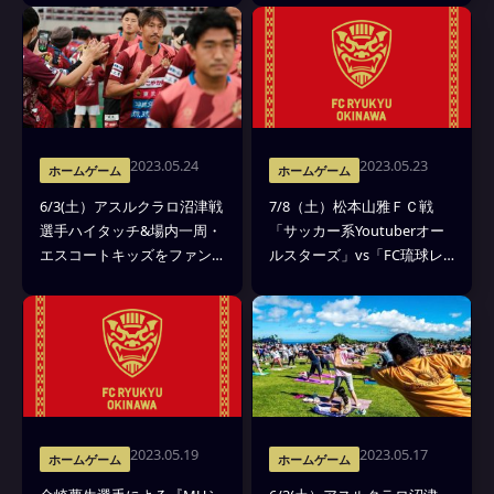
2023.05.24
2023.05.23
ホームゲーム
ホームゲーム
6/3(土）アスルクラロ沼津戦
7/8（土）松本山雅ＦＣ戦
選手ハイタッチ&場内一周・
「サッカー系Youtuberオー
エスコートキッズをファン
ルスターズ」vs「FC琉球レ
クラブ会員限定で募集！
ジェンズ」のスペシャルマ
ッチ開催決定！
2023.05.19
2023.05.17
ホームゲーム
ホームゲーム