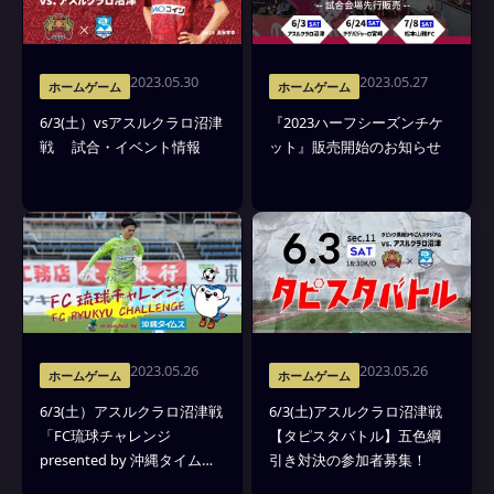
2023.05.30
2023.05.27
ホームゲーム
ホームゲーム
6/3(土）vsアスルクラロ沼津
『2023ハーフシーズンチケ
戦 試合・イベント情報
ット』販売開始のお知らせ
2023.05.26
2023.05.26
ホームゲーム
ホームゲーム
6/3(土）アスルクラロ沼津戦
6/3(土)アスルクラロ沼津戦
「FC琉球チャレンジ
【タピスタバトル】五色綱
presented by 沖縄タイム
引き対決の参加者募集！
ス」開催のお知らせ