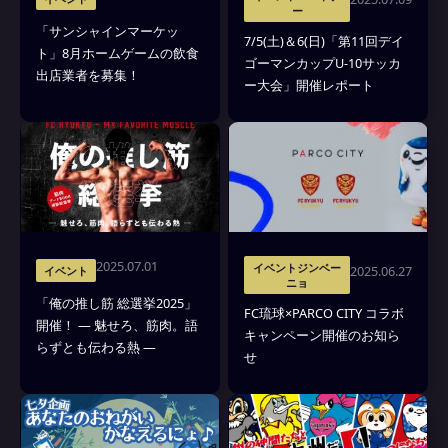
ー
「サンシャインマーケッ
7/5(土)＆6(日)「第11回デイ
ト」8月ホームゲームの飲食
ゴーマンカップU-10サッカ
出店業者を募集！
ー大会」開催レポート
2025.07.01
イベントジンベー
2025.06.27
イベント
ニョ
「俺の推し筋 総選挙2025」
FC琉球×PARCO CITY コラボ
開催！ ― 魅せろ、筋肉。語
キャンペーン開催のお知ら
らずとも伝わる熱 ―
せ