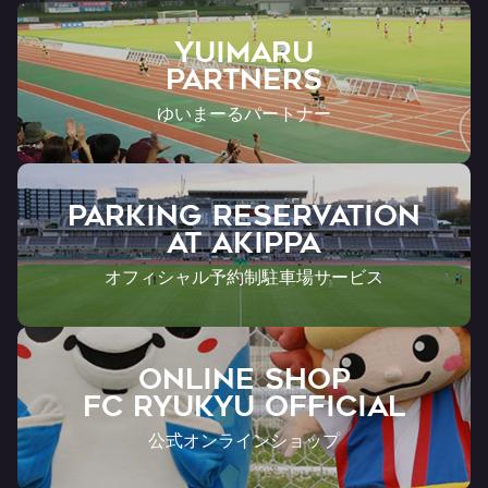
YUIMARU
Partners
ゆいまーるパートナー
PARKING RESERVATION
AT Akippa
オフィシャル予約制駐車場サービス
ONLINE SHOP
FC RYUKYU OFFICIAL
公式オンラインショップ