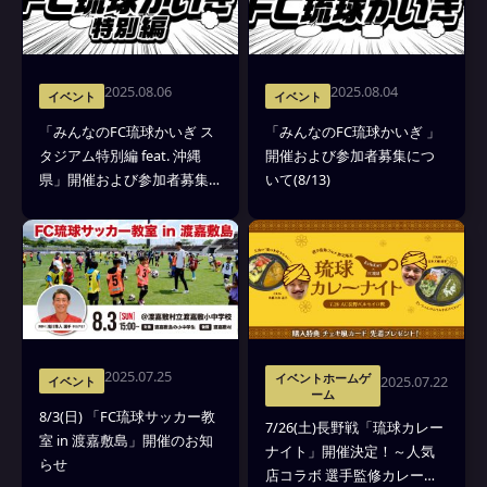
2025.08.06
2025.08.04
イベント
イベント
「みんなのFC琉球かいぎ ス
「みんなのFC琉球かいぎ 」
タジアム特別編 feat. 沖縄
開催および参加者募集につ
県」開催および参加者募集
いて(8/13)
について(9/2) ※会場変更の
更新情報あり
2025.07.25
イベントホームゲ
2025.07.22
イベント
ーム
8/3(日) 「FC琉球サッカー教
7/26(土)長野戦「琉球カレー
室 in 渡嘉敷島」開催のお知
ナイト」開催決定！～人気
らせ
店コラボ 選手監修カレー限