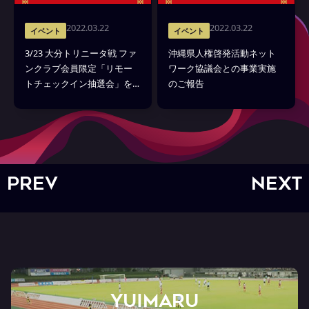
2022.03.22
2022.03.22
イベント
イベント
3/23 大分トリニータ戦 ファ
沖縄県人権啓発活動ネット
ンクラブ会員限定「リモー
ワーク協議会との事業実施
トチェックイン抽選会」を
のご報告
実施
PREV
NEXT
YUIMARU