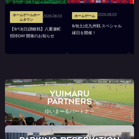
2026.08.03
ホームゲームホー
2026.08.03
ホームゲーム
ムタウン
8/8(土)北九州戦 スペシャル
8/
【9/13(日)讃岐戦】八重瀬町
縁日を開催！
A
招待DAY 開催のお知らせ
決
YUIMARU
Partners
ゆいまーるパートナー