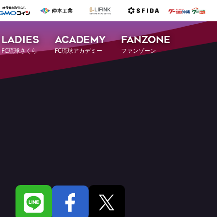
LADIES
ACADEMY
FANZONE
FC琉球さくら
FC琉球アカデミー
ファンゾーン