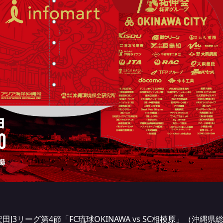
治安田J3リーグ第4節「FC琉球OKINAWA vs SC相模原」（沖縄