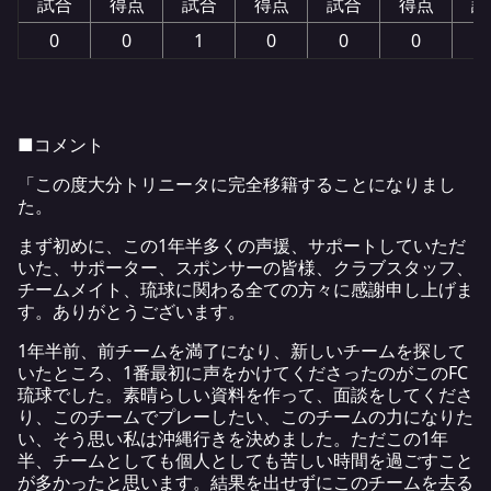
試合
得点
試合
得点
試合
得点
試
0
0
1
0
0
0
■コメント
「この度大分トリニータに完全移籍することになりまし
た。
まず初めに、この1年半多くの声援、サポートしていただ
いた、サポーター、スポンサーの皆様、クラブスタッフ、
チームメイト、琉球に関わる全ての方々に感謝申し上げま
す。ありがとうございます。
1年半前、前チームを満了になり、新しいチームを探して
いたところ、1番最初に声をかけてくださったのがこのFC
琉球でした。素晴らしい資料を作って、面談をしてくださ
り、このチームでプレーしたい、このチームの力になりた
い、そう思い私は沖縄行きを決めました。ただこの1年
半、チームとしても個人としても苦しい時間を過ごすこと
が多かったと思います。結果を出せずにこのチームを去る