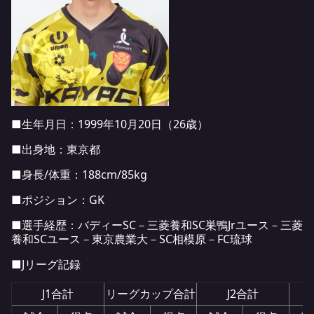
■生年月日：1999年10月20日（26歳）
■出身地：東京都
■身長/体重：188cm/85kg
■ポジション：GK
■選手経歴：バディーSC－三菱養和SC巣鴨Jrユース－三菱
養和SCユース－東京農業大－SC相模原－FC琉球
■Jリーグ記録
J1合計
リーグカップ合計
J2合計