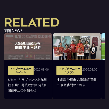
RELATED
関連NEWS
トップチームホー
トップチームホー
2026.08.06
2026.08.05
ムゲーム
ムタウン
タ
8/8(土) ギラヴァンツ北九州
沖縄県 沖縄市 八重瀬町 那覇
沖
戦 台風13号接近に伴う試合
市 表敬訪問のご報告
(
開催中止のお知らせ
戦