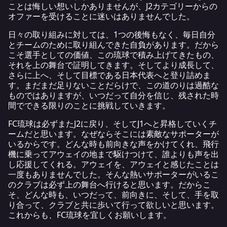
ことは悔しい想いしかありませんが、J2カテゴリーからの
オファーを受けることに迷いはありませんでした。
日々の取り組みに対しては、1つの後悔もなく、毎日自分
とチームのために取り組んできた自負があります。だから
こそ選手としての価値、この琉球で積み上げてきたもの、
それを上の舞台で証明してきます。そしてより成長して、
さらに上へ、そして目標である日本代表へと登り詰めま
す。まだまだ足りないことだらけで、この道のりは過酷な
ものではありますが、いつだって自分を信じ、残された時
間でできる限りのことに挑戦していきます。
FC琉球は必ずまたJ2に戻り、そしてJ1へと昇格していくチ
ームだと思います。なぜならそこには素敵なサポーターが
いるからです。どんな時も前向きな声をかけてくれ、飛行
機に乗ってアウェイの地まで駆けつけて、誰よりも声を出
し応援してくれる。アウェイを、アウェイと感じたことは
一度もありませんでした。そんな熱いサポーターがいるこ
のクラブは必ず上の舞台へ行けると思います。だからこ
そ、どんな時も、いつだって、前向きに、そして、手を取
り合って、クラブと共に歩いて行って欲しいと思います。
これからも、FC琉球を宜しくお願いします。