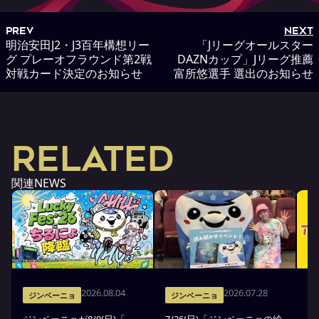
PREV
NEXT
明治安田J2・J3百年構想リー
「Jリーグオールスター
グ プレーオフラウンド第2戦
DAZNカップ」Jリーグ推薦
対戦カード決定のお知らせ
富所悠選手 選出のお知らせ
RELATED
関連NEWS
2026.08.04
2026.07.28
ジンベーニョ
ジンベーニョ
ジンベーニョが8/9(日)「
7/26(日)「ジンベーニョの絵
ジ