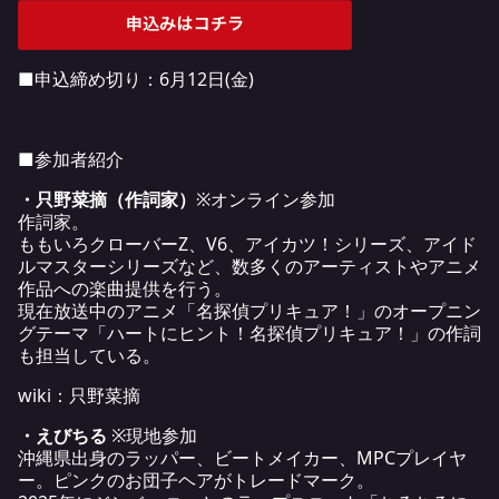
■申込締め切り：6月12日(金)
■参加者紹介
・只野菜摘（作詞家）
※オンライン参加
作詞家。
ももいろクローバーZ、V6、アイカツ！シリーズ、アイド
ルマスターシリーズなど、数多くのアーティストやアニメ
作品への楽曲提供を行う。
現在放送中のアニメ「名探偵プリキュア！」のオープニン
グテーマ「ハートにヒント！名探偵プリキュア！」の作詞
も担当している。
wiki：
只野菜摘
・えびちる
※現地参加
沖縄県出身のラッパー、ビートメイカー、MPCプレイヤ
ー。ピンクのお団子ヘアがトレードマーク。