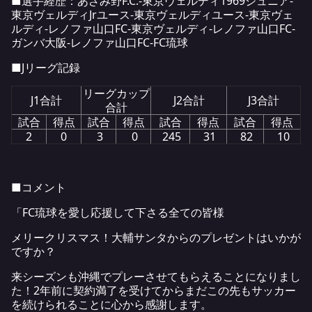
■選手経歴：あざみ野F.C.-東京ヴェルディ1969ジュニア-
東京ヴェルディJrユース-東京ヴェルディユース-東京ヴェ
ルディ-レノファ山口FC-東京ヴェルディ-レノファ山口FC-
ガンバ大阪-レノファ山口FC-FC琉球
■Jリーグ記録
リーグカップ
J1合計
J2合計
J3合計
合計
試合
得点
試合
得点
試合
得点
試合
得点
2
0
3
0
245
31
82
10
■コメント
「FC琉球を愛し応援して下さる全ての皆様
メリークリスマス！大輔サンタからのプレゼントはいかが
ですか？
来シーズンも沖縄でプレーさせてもらえることになりまし
た！2年前に契約満了を受けてからまだこの先もサッカー
を続けられることに心から感謝します。