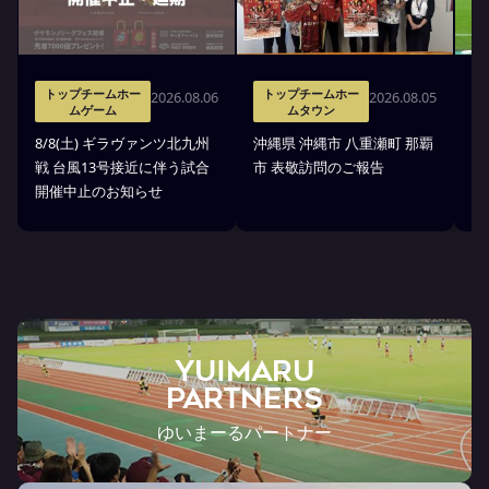
トップチームホー
トップチームホー
2026.08.06
2026.08.05
ムゲーム
ムタウン
タ
8/8(土) ギラヴァンツ北九州
沖縄県 沖縄市 八重瀬町 那覇
沖
戦 台風13号接近に伴う試合
市 表敬訪問のご報告
(
開催中止のお知らせ
戦
YUIMARU
Partners
ゆいまーるパートナー