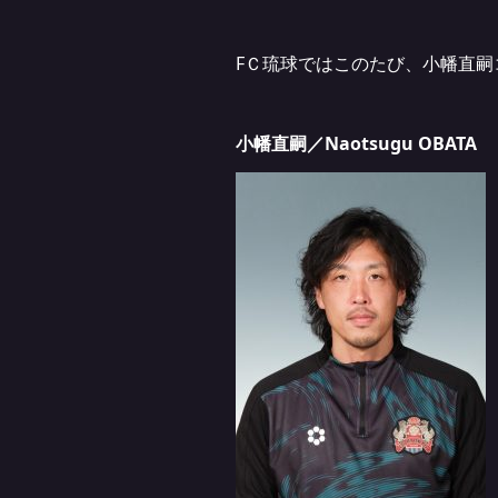
FＣ琉球ではこのたび、小幡直嗣
小幡直嗣／Naotsugu OBATA