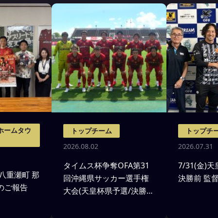
ホームタウ
トップチーム
トップチ
2026.08.02
2026.07.31
タイムス杯争奪OFA第31
7/31(金
 八重瀬町 那
回沖縄県サッカー選手権
決勝前 監
のご報告
大会(天皇杯県予選/決勝)
沖縄SV戦 試合結果