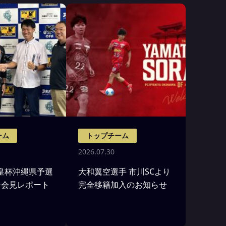
ーム
トップチーム
2026.07.30
)天皇杯沖縄県予選
大和翼空選手 市川SCより
督会見レポート
完全移籍加入のお知らせ