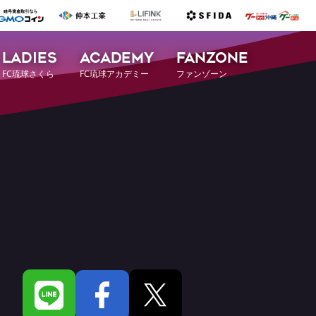
LADIES
ACADEMY
FANZONE
FC琉球さくら
FC琉球アカデミー
ファンゾーン