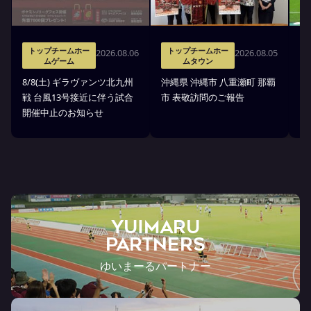
トップチームホー
トップチームホー
2026.08.06
2026.08.05
ムゲーム
ムタウン
タ
8/8(土) ギラヴァンツ北九州
沖縄県 沖縄市 八重瀬町 那覇
沖
戦 台風13号接近に伴う試合
市 表敬訪問のご報告
(
開催中止のお知らせ
戦
YUIMARU
Partners
ゆいまーるパートナー