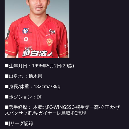
■生年月日：1996年5月2日(29歳)
■出身地 ：栃木県
■身長/体重：182cm/78kg
■ポジション：DF
■選手経歴： 本郷北FC-WINGSSC-桐生第一高-立正大-ザ
スパクサツ群馬-ガイナーレ鳥取-FC琉球
■Jリーグ記録