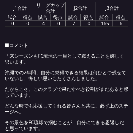
リーグカップ
J1合計
J2合計
J3合計
合計
試合
得点
試合
得点
試合
得点
試合
得点
0
0
4
0
7
0
165
6
■コメント
「来シーズンもFC琉球の一員として戦えることを嬉しく
思います。
沖縄での2年間、自分に納得できる結果は何ひとつ残せて
いないし、悔しい思いもたくさんしました。
だからこそ、このクラブで果たすべき役割がまだあると感
じています。
どんな時でも応援してくれる皆さんと共に、必ず上のステ
ージへ。
その景色をFC琉球で掴むことが、自分にできる恩返しだ
と思っています。