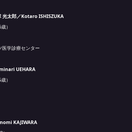
郎／Kotaro ISHISZUKA
6歳）
ツ医学診療センター
ari UEHARA
5歳）
mi KAJIWARA