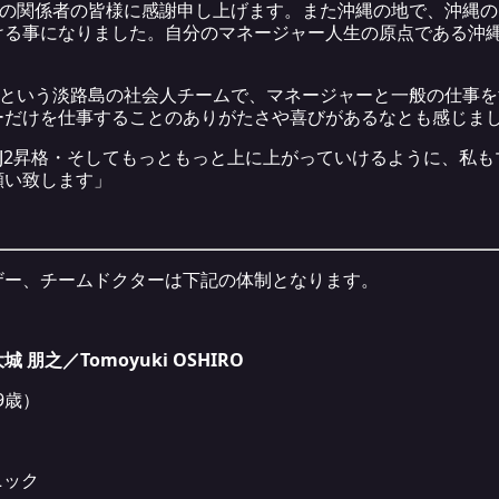
AWAの関係者の皆様に感謝申し上げます。また沖縄の地で、沖縄
ける事になりました。自分のマネージャー人生の原点である沖
AWJという淡路島の社会人チームで、マネージャーと一般の仕事
ーだけを仕事することのありがたさや喜びがあるなとも感じま
WAがJ2昇格・そしてもっともっと上に上がっていけるように、私
願い致します」
ザー、チームドクターは下記の体制となります。
之／Tomoyuki OSHIRO
9歳）
ニック