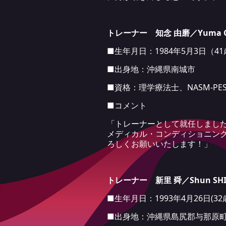
トレーナー 知念 由磨／Yuma C
■生年月日：1984年5月3日（4
■出身地：沖縄県南城市
■資格：理学療法士、NASM-PE
■コメント
「トレーナーとして就任しました
メディカル・コンディショニン
ろしくお願いいたします！」
トレーナー 新里 舜／Shun SHI
■生年月日：1993年4月26日(32
■出身地：沖縄県島尻郡与那原