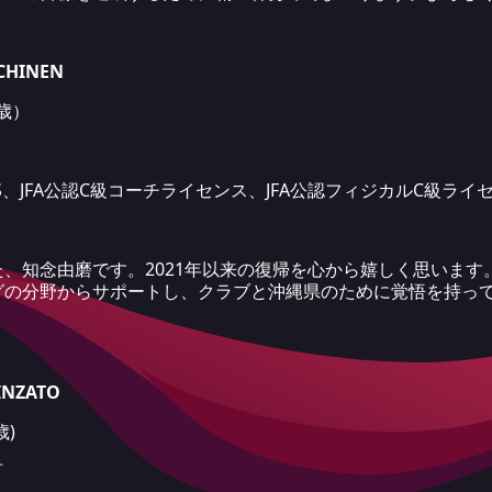
HINEN
1歳）
S、JFA公認C級コーチライセンス、JFA公認フィジカルC級ライ
、知念由磨です。2021年以来の復帰を心から嬉しく思います
グの分野からサポートし、クラブと沖縄県のために覚悟を持っ
NZATO
歳)
町