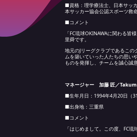
■資格：理学療法士、日本サッ
本サッカー協会公認スポーツ救
■コメント
「FC琉球OKINAWAに関わ
里舜です。
地元のJリーグクラブであるこ
ムを築いていった人たちの思い
ものを発揮し、チームを誠心誠
マネージャー 加藤 匠／Takumi 
■生年月日：1994年4月20日（3
■出身地：三重県
■コメント
「はじめまして。この度、FC琉