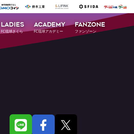
LADIES
ACADEMY
FANZONE
FC琉球さくら
FC琉球アカデミー
ファンゾーン