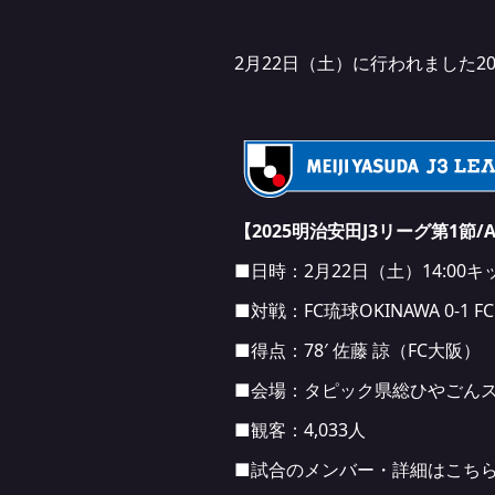
2月22日（土）に行われました2
【2025明治安田J3リーグ第1節/A
■日時：2月22日（土）14:00
■対戦：FC琉球OKINAWA 0-1 F
■得点：78′ 佐藤 諒（FC大阪）
■会場：タピック県総ひやごん
■観客：4,033人
■試合のメンバー・詳細はこち