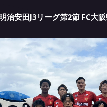
明治安田J3リーグ第2節 FC大