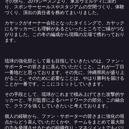
その傍ら、2019シーズンより、東京ヴェルディに加わ
り、スポンサーセールスやスタジアムの空間づくり、体験
づくり、演出の責任者を務めてまいりました。
カヤックがオーナー会社となったタイミングで、カヤック
にもサッカーにも理解があるといったところでご縁がつな
がりました。この冬の編成から現職の立場で携わっており
ます。
琉球の強化部として最も目指していきたいのは、ファン・
サポーターの皆さまに喜んでいただくこと。これが一丁目
一番地だと思っております。その先に、沖縄県民が盛り上
がること。そのために必要なことは、やはり勝利を届ける
ことが一番です。ここにコミットしていきます。
その手段として、琉球がこれまで積み上げてきた攻撃的サ
ッカーと、平川監督によるハードワークの部分。この融合
で、クラブを強くしていきたいと考えております。
個人の経験から、ファン・サポーターの皆さまに強化の視
点からどう喜んでいただくかや、チームをまとめて最大限
の力を発揮させるための組織作り・マネジメントでもバリ