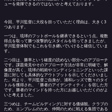
ューを発揮できるのではないかと考えております。
今回、平川監督に大役を担っていただく理由は、大きく3
つあります。
一つは、琉球のフットボールを継承できるという点。複数
得点を取って勝つ攻撃的なスタイルを培ってきましたが、
平川監督体制でもこれを引き継いでいけると確信していま
す。
二つ目は、勝率という確度の読めない部分へのアプローチ
です。課題発見やそのアプローチ方法が非常に明確で、解
像度が高く、琉球の戦術やコンディショニングといった課
題に対しても具体的なアウトプットを示してくださいまし
た。何より、平川監督ご自身が、浦和レッズで数々のタイ
トルを獲得され、「勝者のアイデンティティ」を宿した方
です。勝者のマインドを持った方にお越しいただくのがよ
いと考えました。
三つめは、チームビルディングに対する価値観。クラブの
ため、エンブレムのため、仲間のために戦える集団である