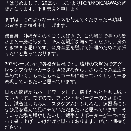
「はじめまして、2025シーズンよりFC琉球OKINAWAの監
督となります、平川忠亮と申します。
まずは、このようなチャンスを与えてくださったFC琉球
の皆さまに御礼申し上げます。
僕自身、沖縄がものすごく大好きで、この場所で県民の皆
さまと一緒に戦える、そんな場所を与えてくださり、身の
引き締まる思いです。全身全霊を懸けて沖縄のために頑張
りたいと思っております。
2025シーズンはJ2昇格が目標です。琉球の攻撃的でアグ
レッシブなサッカーを引き継ぎながら、さらにその速度を
早めていく。もっともっとゴールに迫っていくサッカーを
表現していきたいと思っています。
日々の練習からハードワークして、選手たちとともに戦っ
ていきます。ですので、ファン・サポーターの皆さまに
は、試合はもちろん、スタジアムはもちろん、練習場にも
ぜひ足を運んで見に来ていただきたいと思っています。そ
ういった場を増やしたいし、選手とサポーターが一つにな
って盛り上げていければと思っております。ぜひご期待く
ださい」