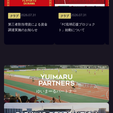
2026.07.31
2026.07.31
クラブ
クラブ
第三者割当増資による資金
「FC琉球応援プロジェク
「
調達実施のお知らせ
ト」始動について
金
YUIMARU
Partners
ゆいまーるパートナー