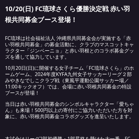
10/20(日) FC琉球さくら優勝決定戦 赤い羽
根共同募金ブース登場！
FC琉球は社会福祉法人 沖縄県共同募金会が実施する「赤
い羽根共同募金」の募金活動に、クラブのマスコットキャ
ラクター「ジンベーニョ」と赤い羽根とのコラボ募金グッ
ズを通して協力しています。
10月20日(日)に開催する女子チーム「FC琉球さくら」のホ
ームゲーム、2024年度KYFA九州女子サッカーリーグ２部
みやきなでしこクラブ戦（東風平運動公園サッカー場／
11:00キックオフ）では、会場に赤い羽根共同募金の特設
ブースが登場！
当日は赤い羽根共同募金のシンボルキャラクター「愛ちゃ
ん」も来場！500円以上の寄付にご協力いただいた方を対
象に、赤い羽根共同募金コラボグッズを進呈いたします。
本試合はリーグ2部初優勝・1部昇格を懸けた大一番。FC