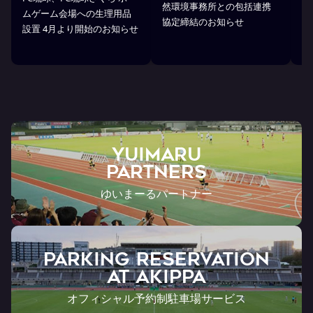
然環境事務所との包括連携
式
ムゲーム会場への生理用品
協定締結のお知らせ
琉
設置 4月より開始のお知らせ
YUIMARU
Partners
ゆいまーるパートナー
PARKING RESERVATION
AT Akippa
オフィシャル予約制駐車場サービス