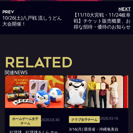
NEXT
PREV
【11/10大宮戦・11/24岐阜
10/26(土)八戸戦 流しうどん
戦】チケット販売概要、お
大会開催！
得な招待・優待のお知らせ
RELATED
関連NEWS
2026.03.16
ホームゲーム女子
2026.03.30
クラブ女子チーム
チーム
3/16(月) 環境省・沖縄奄美自
琉
FC琉球、FC琉球さくら ホー