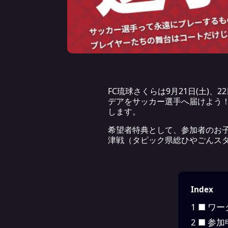
FC琉球さくらは9月21日(土)
デアをサッカー選手へ届けよう！
します。
希望者特典として、参加者のお子様と
津戦（タピック県総ひやごんスタ
Index
1
■ ワ
2
■ 参加