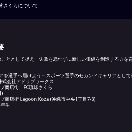
琉球さくらについて
要
のこととして捉え、失敗を恐れずに新しい価値を創造する力を
イデアを選手へ届けよう～スポーツ選手のセカンドキャリアとして
、株式会社アドリブワークス
プ商店街、FC琉球さくら
)
街 Lagoon Koza (沖縄市中央1丁目7-8)
3年生