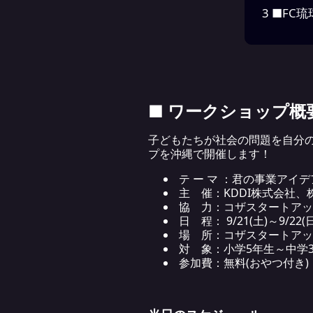
3
■FC
■ ワークショップ概
子どもたちが社会の問題を自分
プを沖縄で開催します！
テ ー マ ：君の事業ア
主 催：KDDI株式会社
協 力：コザスタートアッ
日 程： 9/21(土)～9/22(日
場 所：コザスタートアップ商店
対 象：小学5年生～中学
参加費：無料(おやつ付き)