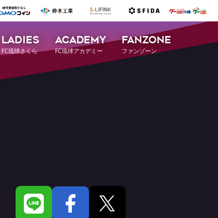
LADIES
ACADEMY
FANZONE
FC琉球さくら
FC琉球アカデミー
ファンゾーン