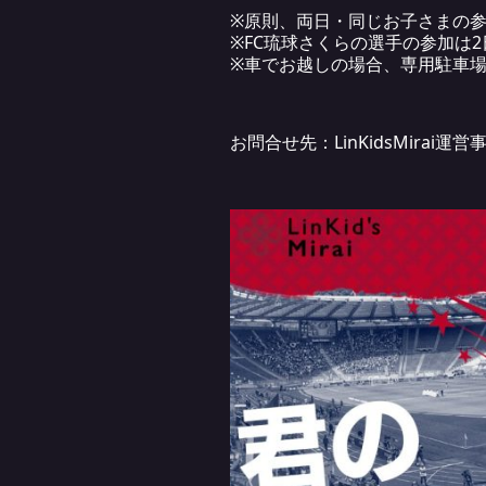
※原則、両⽇・同じお⼦さまの
※FC琉球さくらの選⼿の参加は
※⾞でお越しの場合、専⽤駐⾞場
お問合せ先：LinKidsMirai運営事務局（