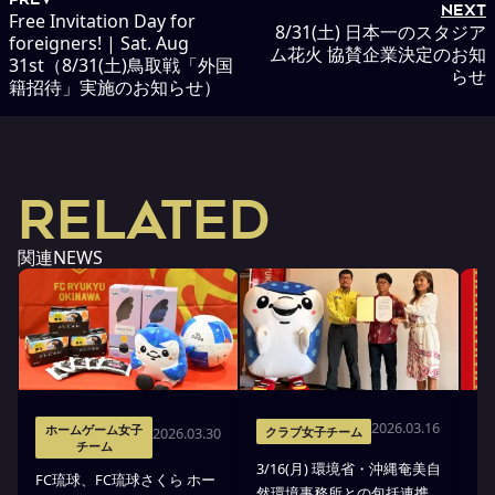
NEXT
Free Invitation Day for
8/31(土) 日本一のスタジア
foreigners! | Sat. Aug
ム花火 協賛企業決定のお知
31st（8/31(土)鳥取戦「外国
らせ
籍招待」実施のお知らせ）
RELATED
関連NEWS
2026.03.16
ホームゲーム女子
2026.03.30
クラブ女子チーム
チーム
3/16(月) 環境省・沖縄奄美自
琉
FC琉球、FC琉球さくら ホー
然環境事務所との包括連携
式