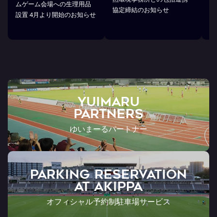
ムゲーム会場への生理用品
協定締結のお知らせ
琉
設置 4月より開始のお知らせ
YUIMARU
Partners
ゆいまーるパートナー
PARKING RESERVATION
AT Akippa
オフィシャル予約制駐車場サービス